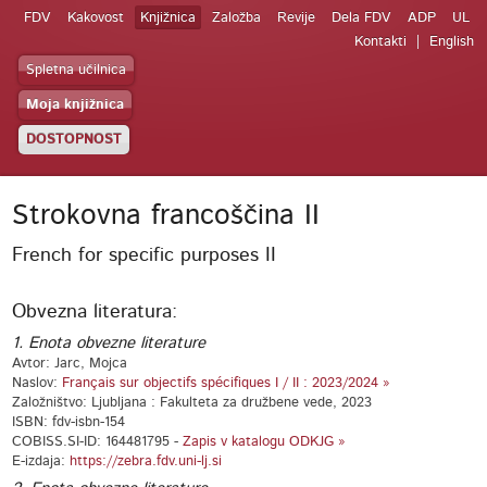
FDV
Kakovost
Knjižnica
Založba
Revije
Dela FDV
ADP
UL
Kontakti
English
Spletna učilnica
Moja knjižnica
DOSTOPNOST
Strokovna francoščina II
French for specific purposes II
Obvezna literatura:
1. Enota obvezne literature
Avtor: Jarc, Mojca
Naslov:
Français sur objectifs spécifiques I / II : 2023/2024 »
Založništvo: Ljubljana : Fakulteta za družbene vede, 2023
ISBN: fdv-isbn-154
COBISS.SI-ID: 164481795 -
Zapis v katalogu ODKJG »
E-izdaja:
https://zebra.fdv.uni-lj.si