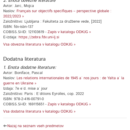
2. Enota obvezne literature
Avtor: Jarc, Mojca
Naslov:
Français sur objectifs specifiques – perspective globale :
2022/2023 »
Založništvo: Ljubljana : Fakulteta za družbene vede, [2022]
ISBN: fdv-isbn-137
COBISS.SI-ID: 121103619 -
Zapis v katalogu ODKJG »
E-izdaja:
https://zebra.fdv.uni-lj.si
Vsa obvezna literatura v katalogu ODKJG »
Dodatna literatura
1. Enota dodatne literature:
Avtor: Boniface, Pascal
Naslov:
Les relations internationales de 1945 a` nos jours : de Yalta a` la
guerre en Ukraine »
Izdaja: 7e e´d. mise a` jour
Založništvo: Paris : E´ditions Eyrolles, cop. 2022
ISBN: 978-2-416-00791-0
COBISS.SI-ID: 169115651 -
Zapis v katalogu ODKJG »
Vsa dodatna literatura v katalogu ODKJG »
Nazaj na seznam vseh predmetov