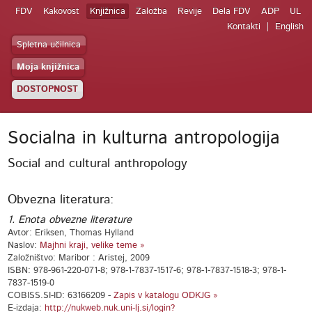
FDV
Kakovost
Knjižnica
Založba
Revije
Dela FDV
ADP
UL
Kontakti
English
Spletna učilnica
Moja knjižnica
DOSTOPNOST
Socialna in kulturna antropologija
Social and cultural anthropology
Obvezna literatura:
1. Enota obvezne literature
Avtor: Eriksen, Thomas Hylland
Naslov:
Majhni kraji, velike teme »
Založništvo: Maribor : Aristej, 2009
ISBN: 978-961-220-071-8; 978-1-7837-1517-6; 978-1-7837-1518-3; 978-1-
7837-1519-0
COBISS.SI-ID: 63166209 -
Zapis v katalogu ODKJG »
E-izdaja:
http://nukweb.nuk.uni-lj.si/login?