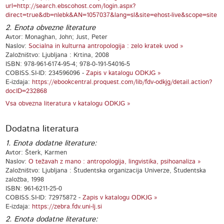
url=http://search.ebscohost.com/login.aspx?
direct=true&db=nlebk&AN=1057037&lang=sl&site=ehost-live&scope=site
2. Enota obvezne literature
Avtor: Monaghan, John; Just, Peter
Naslov:
Socialna in kulturna antropologija : zelo kratek uvod »
Založništvo: Ljubljana : Krtina, 2008
ISBN: 978-961-6174-95-4; 978-0-191-54016-5
COBISS.SI-ID: 234596096 -
Zapis v katalogu ODKJG »
E-izdaja:
https://ebookcentral.proquest.com/lib/fdv-odkjg/detail.action?
docID=232868
Vsa obvezna literatura v katalogu ODKJG »
Dodatna literatura
1. Enota dodatne literature:
Avtor: Šterk, Karmen
Naslov:
O težavah z mano : antropologija, lingvistika, psihoanaliza »
Založništvo: Ljubljana : Študentska organizacija Univerze, Študentska
založba, 1998
ISBN: 961-6211-25-0
COBISS.SI-ID: 72975872 -
Zapis v katalogu ODKJG »
E-izdaja:
https://zebra.fdv.uni-lj.si
2. Enota dodatne literature: