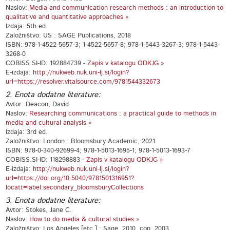
Naslov:
Media and communication research methods : an introduction to
qualitative and quantitative approaches »
Izdaja: 5th ed.
Založništvo: US : SAGE Publications, 2018
ISBN: 978-1-4522-5657-3; 1-4522-5657-8; 978-1-5443-3267-3; 978-1-5443-
3268-0
COBISS.SI-ID: 192884739 -
Zapis v katalogu ODKJG »
E-izdaja:
http://nukweb.nuk.uni-lj.si/login?
url=https://resolver.vitalsource.com/9781544332673
2. Enota dodatne literature:
Avtor: Deacon, David
Naslov:
Researching communications : a practical guide to methods in
media and cultural analysis »
Izdaja: 3rd ed.
Založništvo: London : Bloomsbury Academic, 2021
ISBN: 978-0-340-92699-4; 978-1-5013-1695-1; 978-1-5013-1693-7
COBISS.SI-ID: 118298883 -
Zapis v katalogu ODKJG »
E-izdaja:
http://nukweb.nuk.uni-lj.si/login?
url=https://doi.org/10.5040/9781501316951?
locatt=label:secondary_bloomsburyCollections
3. Enota dodatne literature:
Avtor: Stokes, Jane C.
Naslov:
How to do media & cultural studies »
Založništvo: Los Angeles [etc.] : Sage, 2010, cop. 2003