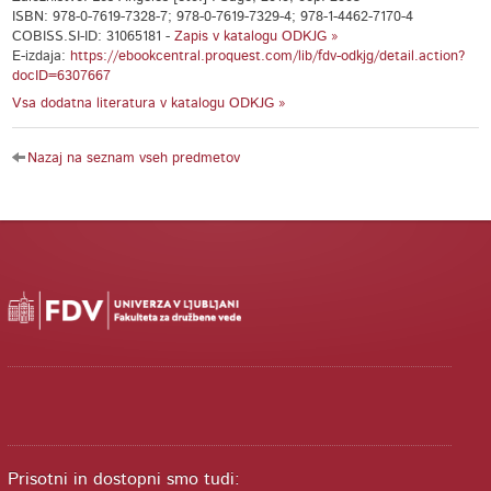
ISBN: 978-0-7619-7328-7; 978-0-7619-7329-4; 978-1-4462-7170-4
COBISS.SI-ID: 31065181 -
Zapis v katalogu ODKJG »
E-izdaja:
https://ebookcentral.proquest.com/lib/fdv-odkjg/detail.action?
docID=6307667
Vsa dodatna literatura v katalogu ODKJG »
Nazaj na seznam vseh predmetov
Prisotni in dostopni smo tudi: