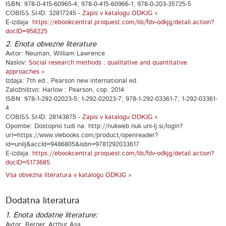
ISBN: 978-0-415-60965-4; 978-0-415-60966-1; 978-0-203-35725-5
COBISS.SI-ID: 32817245 -
Zapis v katalogu ODKJG »
E-izdaja:
https://ebookcentral.proquest.com/lib/fdv-odkjg/detail.action?
docID=958225
2. Enota obvezne literature
Avtor: Neuman, William Lawrence
Naslov:
Social research methods : qualitative and quantitative
approaches »
Izdaja: 7th ed., Pearson new international ed.
Založništvo: Harlow : Pearson, cop. 2014
ISBN: 978-1-292-02023-5; 1-292-02023-7; 978-1-292-03361-7; 1-292-03361-
4
COBISS.SI-ID: 28143875 -
Zapis v katalogu ODKJG »
Opombe: Dostopno tudi na: http://nukweb.nuk.uni-lj.si/login?
url=https://www.vlebooks.com/product/openreader?
id=unilj&accId=9486805&isbn=9781292033617
E-izdaja:
https://ebookcentral.proquest.com/lib/fdv-odkjg/detail.action?
docID=5173685
Vsa obvezna literatura v katalogu ODKJG »
Dodatna literatura
1. Enota dodatne literature:
Avtor: Berger, Arthur Asa