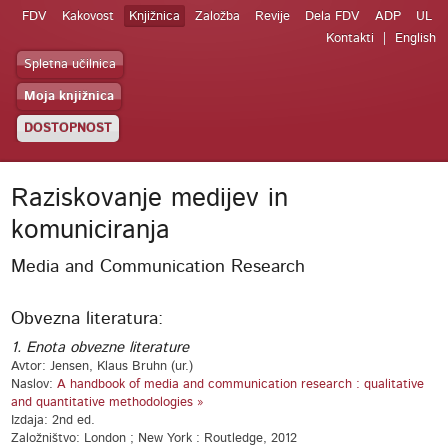
FDV
Kakovost
Knjižnica
Založba
Revije
Dela FDV
ADP
UL
Kontakti
English
Spletna učilnica
Moja knjižnica
DOSTOPNOST
Raziskovanje medijev in
komuniciranja
Media and Communication Research
Obvezna literatura:
1. Enota obvezne literature
Avtor: Jensen, Klaus Bruhn (ur.)
Naslov:
A handbook of media and communication research : qualitative
and quantitative methodologies »
Izdaja: 2nd ed.
Založništvo: London ; New York : Routledge, 2012