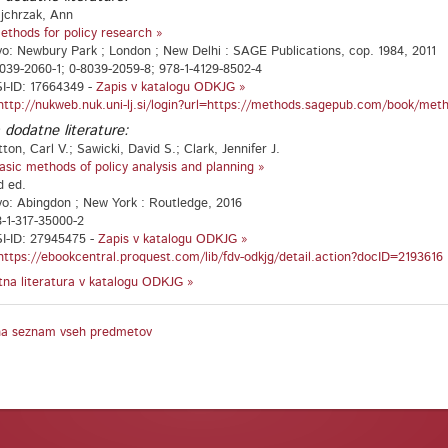
jchrzak, Ann
ethods for policy research »
vo: Newbury Park ; London ; New Delhi : SAGE Publications, cop. 1984, 2011
039-2060-1; 0-8039-2059-8; 978-1-4129-8502-4
I-ID: 17664349 -
Zapis v katalogu ODKJG »
http://nukweb.nuk.uni-lj.si/login?url=https://methods.sagepub.com/book/meth
 dodatne literature:
ton, Carl V.; Sawicki, David S.; Clark, Jennifer J.
asic methods of policy analysis and planning »
d ed.
vo: Abingdon ; New York : Routledge, 2016
-1-317-35000-2
I-ID: 27945475 -
Zapis v katalogu ODKJG »
https://ebookcentral.proquest.com/lib/fdv-odkjg/detail.action?docID=2193616
na literatura v katalogu ODKJG »
na seznam vseh predmetov