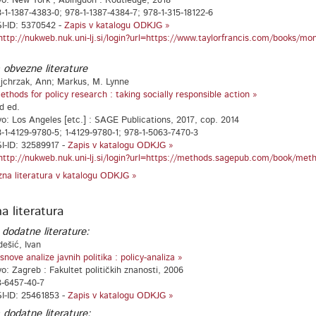
vo: New York ; Abingdon : Routledge, 2018
-1-1387-4383-0; 978-1-1387-4384-7; 978-1-315-18122-6
I-ID: 5370542 -
Zapis v katalogu ODKJG »
http://nukweb.nuk.uni-lj.si/login?url=https://www.taylorfrancis.com/books/mon
 obvezne literature
jchrzak, Ann; Markus, M. Lynne
ethods for policy research : taking socially responsible action »
d ed.
vo: Los Angeles [etc.] : SAGE Publications, 2017, cop. 2014
-1-4129-9780-5; 1-4129-9780-1; 978-1-5063-7470-3
I-ID: 32589917 -
Zapis v katalogu ODKJG »
http://nukweb.nuk.uni-lj.si/login?url=https://methods.sagepub.com/book/meth
na literatura v katalogu ODKJG »
a literatura
 dodatne literature:
dešić, Ivan
snove analize javnih politika : policy-analiza »
vo: Zagreb : Fakultet političkih znanosti, 2006
3-6457-40-7
I-ID: 25461853 -
Zapis v katalogu ODKJG »
 dodatne literature: