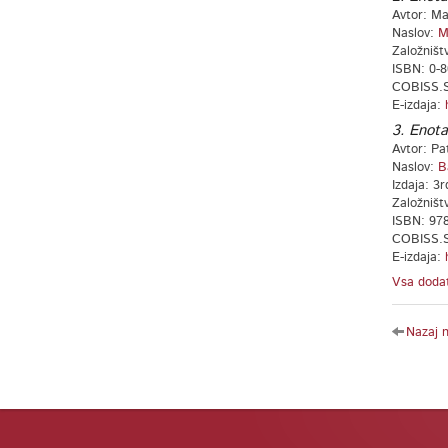
Avtor: Ma
Naslov:
M
Založništ
ISBN: 0-8
COBISS.S
E-izdaja:
3. Enota
Avtor: Pat
Naslov:
B
Izdaja: 3r
Založništ
ISBN: 978
COBISS.S
E-izdaja:
Vsa dodat
Nazaj 