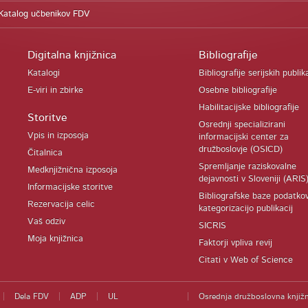
Katalog učbenikov FDV
Digitalna knjižnica
Bibliografije
Katalogi
Bibliografije serijskih publik
E-viri in zbirke
Osebne bibliografije
Habilitacijske bibliografije
Storitve
Osrednji specializirani
Vpis in izposoja
informacijski center za
družboslovje (OSICD)
Čitalnica
Spremljanje raziskovalne
Medknjižnična izposoja
dejavnosti v Sloveniji (ARIS
Informacijske storitve
Bibliografske baze podatko
Rezervacija celic
kategorizacijo publikacij
Vaš odziv
SICRIS
Moja knjižnica
Faktorji vpliva revij
Citati v Web of Science
Dela FDV
ADP
UL
Osrednja družboslovna knjižn