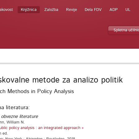
akovost
Knjižnica
Založba
Revije
Dela FDV
ADP
UL
Spletna učilni
skovalne metode za analizo politik
ch Methods in Policy Analysis
 literatura:
 obvezne literature
nn, William N.
ublic policy analysis : an integrated approach »
h ed.