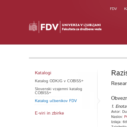
FDV
K
Razi
Katalogi
Katalog ODKJG v COBISS+
Resear
Slovenski vzajemni katalog
COBISS+
Obvezna
Katalog učbenikov FDV
1. Enota
Avtor: Du
E-viri in zbirke
Naslov:
P
Izdaja: 6t