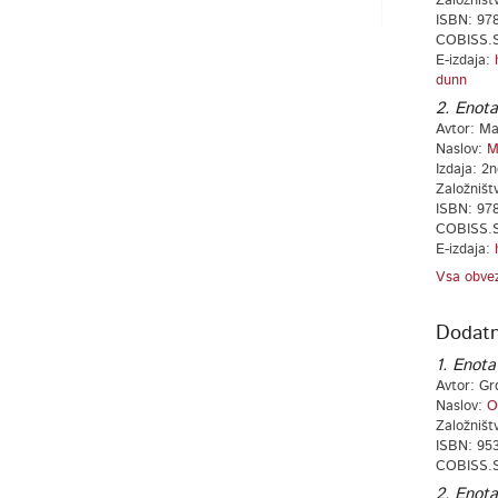
Založništ
ISBN: 978
COBISS.S
E-izdaja:
dunn
2. Enota
Avtor: Ma
Naslov:
M
Izdaja: 2n
Založništ
ISBN: 978
COBISS.S
E-izdaja:
Vsa obvez
Dodatn
1. Enota
Avtor: Gr
Naslov:
O
Založništ
ISBN: 95
COBISS.S
2. Enota