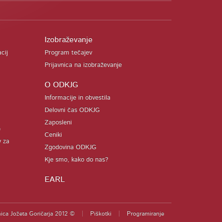
Izobraževanje
acij
Program tečajev
Prijavnica na izobraževanje
O ODKJG
Informacije in obvestila
Delovni čas ODKJG
Zaposleni
)
Ceniki
v za
Zgodovina ODKJG
Kje smo, kako do nas?
EARL
ica Jožeta Goričarja 2012 ©
Piškotki
Programiranje