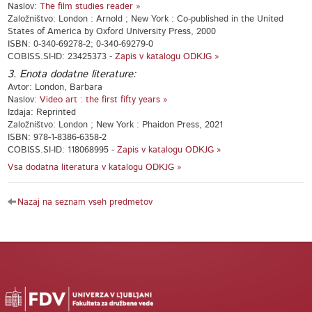
Naslov:
The film studies reader »
Založništvo: London : Arnold ; New York : Co-published in the United
States of America by Oxford University Press, 2000
ISBN: 0-340-69278-2; 0-340-69279-0
COBISS.SI-ID: 23425373 -
Zapis v katalogu ODKJG »
3. Enota dodatne literature:
Avtor: London, Barbara
Naslov:
Video art : the first fifty years »
Izdaja: Reprinted
Založništvo: London ; New York : Phaidon Press, 2021
ISBN: 978-1-8386-6358-2
COBISS.SI-ID: 118068995 -
Zapis v katalogu ODKJG »
Vsa dodatna literatura v katalogu ODKJG »
Nazaj na seznam vseh predmetov