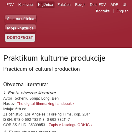
FDV
Kakovost
Knjižnica
Založba
Revije
Dela FDV
ADP
UL
Kontakti
English
Spletna učilnica
Moja knjižnica
DOSTOPNOST
Praktikum kulturne produkcije
Practicum of cultural production
Obvezna literatura:
1. Enota obvezne literature
Avtor: Schenk, Sonja; Long, Ben
Naslov:
The digital filmmaking handbook »
Izdaja: 6th ed.
Založništvo: Los Angeles : Foreing Films, cop. 2017
ISBN: 978-0-692-78211-8; 0-692-78211-7
COBISS.SI-ID: 36309853 -
Zapis v katalogu ODKJG »