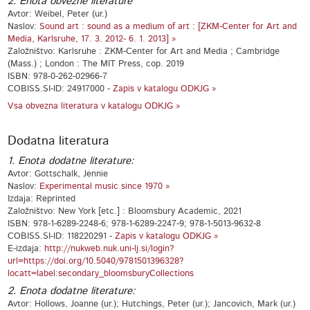
2. Enota obvezne literature
Avtor: Weibel, Peter (ur.)
Naslov:
Sound art : sound as a medium of art : [ZKM-Center for Art and
Media, Karlsruhe, 17. 3. 2012- 6. 1. 2013] »
Založništvo: Karlsruhe : ZKM-Center for Art and Media ; Cambridge
(Mass.) ; London : The MIT Press, cop. 2019
ISBN: 978-0-262-02966-7
COBISS.SI-ID: 24917000 -
Zapis v katalogu ODKJG »
Vsa obvezna literatura v katalogu ODKJG »
Dodatna literatura
1. Enota dodatne literature:
Avtor: Gottschalk, Jennie
Naslov:
Experimental music since 1970 »
Izdaja: Reprinted
Založništvo: New York [etc.] : Bloomsbury Academic, 2021
ISBN: 978-1-6289-2248-6; 978-1-6289-2247-9; 978-1-5013-9632-8
COBISS.SI-ID: 118220291 -
Zapis v katalogu ODKJG »
E-izdaja:
http://nukweb.nuk.uni-lj.si/login?
url=https://doi.org/10.5040/9781501396328?
locatt=label:secondary_bloomsburyCollections
2. Enota dodatne literature:
Avtor: Hollows, Joanne (ur.); Hutchings, Peter (ur.); Jancovich, Mark (ur.)