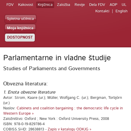
FDV
Kakovost
Knjižnica
Založba
Revije
Dela FDV
ADP
UL
Kontakti
English
Spletna učilnica
Moja knjižnica
DOSTOPNOST
Parlamentarne in vladne študije
Studies of Parliaments and Governments
Obvezna literatura:
1. Enota obvezne literature
Avtor: Strom, Kaare (ur.); Müller, Wolfgang C. (ur.); Bergman, Torbjörn
(ur.)
Naslov:
Cabinets and coalition bargaining : the democratic life cycle in
Western Europe »
Založništvo: Oxford ; New York : Oxford University Press, 2008
ISBN: 978-0-19-829786-4
COBISS.SI-ID: 28638813 -
Zapis v katalogu ODKJG »