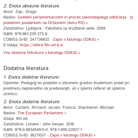
2. Enota obvezne literature
Avtor: Zajc, Drago
Naslov:
Sodobni parlamentarizem in proces zakonodajnega odločanja : (s
posebnim poudarkom na Državnem zboru RS) »
Založništvo: Ljubljana : Fakulteta za družbene vede, 2009
ISBN: 978-961-235-375-9
COBISS.SI-ID: 247736832 -
Zapis v katalogu ODKJG »
E-izdaja:
https://zebra.fdv.uni-lj.si
Vsa obvezna literatura v katalogu ODKJG »
Dodatna literatura
1. Enota dodatne literature:
Opombe: Pedagog bo podatke o izbranem gradivu študentom podal pri
predmetu neposredno na predavanjih, ali v spletni referat ali spletno
učilnico.
2. Enota dodatne literature:
Avtor: Corbett, Richard; Jacobs, Francis; Shackleton, Michael
Naslov:
The European Parliament »
Izdaja: 9th ed.
Založništvo: London : John Harper, 2016
ISBN: 978-0-9934549-5-0; 978-1-000-22927-1
COBISS.SI-ID: 36211037 -
Zapis v katalogu ODKJG »