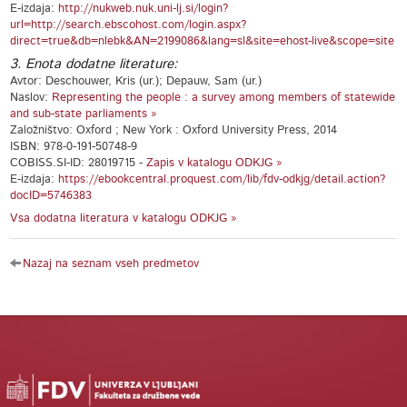
E-izdaja:
http://nukweb.nuk.uni-lj.si/login?
url=http://search.ebscohost.com/login.aspx?
direct=true&db=nlebk&AN=2199086&lang=sl&site=ehost-live&scope=site
3. Enota dodatne literature:
Avtor: Deschouwer, Kris (ur.); Depauw, Sam (ur.)
Naslov:
Representing the people : a survey among members of statewide
and sub-state parliaments »
Založništvo: Oxford ; New York : Oxford University Press, 2014
ISBN: 978-0-191-50748-9
COBISS.SI-ID: 28019715 -
Zapis v katalogu ODKJG »
E-izdaja:
https://ebookcentral.proquest.com/lib/fdv-odkjg/detail.action?
docID=5746383
Vsa dodatna literatura v katalogu ODKJG »
Nazaj na seznam vseh predmetov