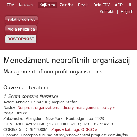
FDV
Kakovost
Knjižnica
Založba
Revije
Dela FDV
ADP
UL
Kontakti
English
Spletna učilnica
Moja knjižnica
DOSTOPNOST
Menedžment neprofitnih organizacij
Management of non-profit organisations
Obvezna literatura:
1. Enota obvezne literature
Avtor: Anheier, Helmut K.; Toepler, Stefan
Naslov:
Nonprofit organizations : theory, management, policy »
Izdaja: 3rd ed.
Založništvo: Abingdon ; New York : Routledge, cop. 2023
ISBN: 978-0-429-29968-1; 978-1-000-63211-8; 978-1-317-91451-8
COBISS.SI-ID: 164238851 -
Zapis v katalogu ODKJG »
Opombe: Dostopno tudi na: https://ebookcentral.proquest.com/lib/fdv-