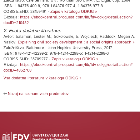
Založništvo: Cheltenham, UK ; Northampton, MA : E. Elgar, cop. 2004
ISBN: 1-84376-400-8; 978-1-84376-977-4; 1-84376-977-8
COBISS.SI-ID: 28159491 -
Zapis v katalogu ODKJG »
E-izdaja:
https://ebookcentral.proquest.com/lib/fdv-odkjg/detail.action?
docID=210452
2. Enota dodatne literature:
Avtor: Salamon, Lester M.; Sokolowski, S. Wojciech; Haddock, Megan A.
Naslov:
Explaining civil society development : a social origins approach »
Založništvo: Baltimore : John Hopkins University Press, 2017
ISBN: 978-1-421-42299-2; 978-1-4214-2298-5; 1-4214-2298-0
COBISS.SI-ID: 35709277 -
Zapis v katalogu ODKJG »
E-izdaja:
https://ebookcentral.proquest.com/lib/fdv-odkjg/detail.action?
docID=4862708
Vsa dodatna literatura v katalogu ODKJG »
Nazaj na seznam vseh predmetov