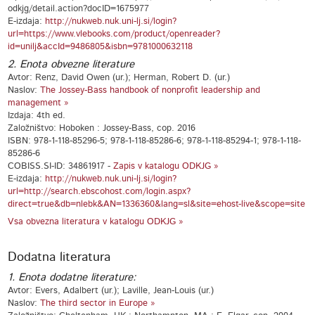
odkjg/detail.action?docID=1675977
E-izdaja:
http://nukweb.nuk.uni-lj.si/login?
url=https://www.vlebooks.com/product/openreader?
id=unilj&accId=9486805&isbn=9781000632118
2. Enota obvezne literature
Avtor: Renz, David Owen (ur.); Herman, Robert D. (ur.)
Naslov:
The Jossey-Bass handbook of nonprofit leadership and
management »
Izdaja: 4th ed.
Založništvo: Hoboken : Jossey-Bass, cop. 2016
ISBN: 978-1-118-85296-5; 978-1-118-85286-6; 978-1-118-85294-1; 978-1-118-
85286-6
COBISS.SI-ID: 34861917 -
Zapis v katalogu ODKJG »
E-izdaja:
http://nukweb.nuk.uni-lj.si/login?
url=http://search.ebscohost.com/login.aspx?
direct=true&db=nlebk&AN=1336360&lang=sl&site=ehost-live&scope=site
Vsa obvezna literatura v katalogu ODKJG »
Dodatna literatura
1. Enota dodatne literature:
Avtor: Evers, Adalbert (ur.); Laville, Jean-Louis (ur.)
Naslov:
The third sector in Europe »