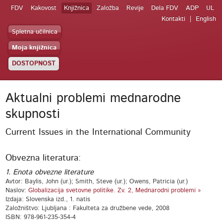
FDV
Kakovost
Knjižnica
Založba
Revije
Dela FDV
ADP
UL
Kontakti
English
Spletna učilnica
Moja knjižnica
DOSTOPNOST
Aktualni problemi mednarodne
skupnosti
Current Issues in the International Community
Obvezna literatura:
1. Enota obvezne literature
Avtor: Baylis, John (ur.); Smith, Steve (ur.); Owens, Patricia (ur.)
Naslov:
Globalizacija svetovne politike. Zv. 2, Mednarodni problemi »
Izdaja: Slovenska izd., 1. natis
Založništvo: Ljubljana : Fakulteta za družbene vede, 2008
ISBN: 978-961-235-354-4