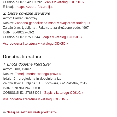
COBISS.SI-ID: 242907392 -
Zapis v katalogu ODKJG »
E-izdaja:
https://zebra.fdv.uni-lj.si
2. Enota obvezne literature
Avtor: Parker, Geoffrey
Naslov:
Zahodna geopolitična misel v dvajsetem stoletju »
Založništvo: Ljubljana : Fakulteta za družbene vede, 1997
ISBN: 86-80227-69-2
COBISS.SI-ID: 67500544 -
Zapis v katalogu ODKJG »
Vsa obvezna literatura v katalogu ODKJG »
Dodatna literatura
1. Enota dodatne literature:
Avtor: Türk, Danilo
Naslov:
Temelji mednarodnega prava »
Izdaja: 2., pregledana in dopolnjena izd.
Založništvo: Ljubljana : IUS Software, GV Založba, 2015
ISBN: 978-961-247-306-8
COBISS.SI-ID: 278881024 -
Zapis v katalogu ODKJG »
Vsa dodatna literatura v katalogu ODKJG »
Nazaj na seznam vseh predmetov