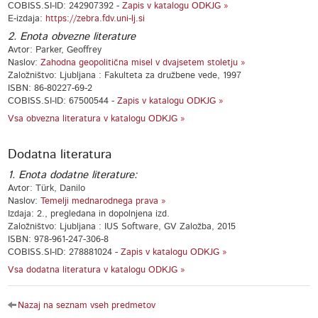
COBISS.SI-ID: 242907392 -
Zapis v katalogu ODKJG »
E-izdaja:
https://zebra.fdv.uni-lj.si
2. Enota obvezne literature
Avtor: Parker, Geoffrey
Naslov:
Zahodna geopolitična misel v dvajsetem stoletju »
Založništvo: Ljubljana : Fakulteta za družbene vede, 1997
ISBN: 86-80227-69-2
COBISS.SI-ID: 67500544 -
Zapis v katalogu ODKJG »
Vsa obvezna literatura v katalogu ODKJG »
Dodatna literatura
1. Enota dodatne literature:
Avtor: Türk, Danilo
Naslov:
Temelji mednarodnega prava »
Izdaja: 2., pregledana in dopolnjena izd.
Založništvo: Ljubljana : IUS Software, GV Založba, 2015
ISBN: 978-961-247-306-8
COBISS.SI-ID: 278881024 -
Zapis v katalogu ODKJG »
Vsa dodatna literatura v katalogu ODKJG »
Nazaj na seznam vseh predmetov