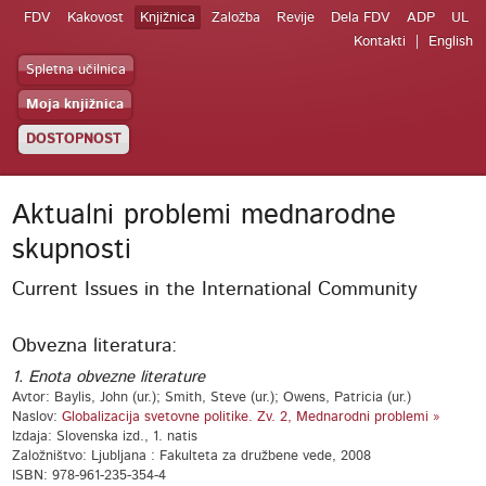
FDV
Kakovost
Knjižnica
Založba
Revije
Dela FDV
ADP
UL
Kontakti
English
Spletna učilnica
Moja knjižnica
DOSTOPNOST
Aktualni problemi mednarodne
skupnosti
Current Issues in the International Community
Obvezna literatura:
1. Enota obvezne literature
Avtor: Baylis, John (ur.); Smith, Steve (ur.); Owens, Patricia (ur.)
Naslov:
Globalizacija svetovne politike. Zv. 2, Mednarodni problemi »
Izdaja: Slovenska izd., 1. natis
Založništvo: Ljubljana : Fakulteta za družbene vede, 2008
ISBN: 978-961-235-354-4