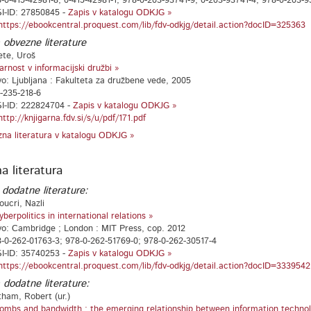
-0-415-42981-8; 0-415-42981-1; 978-0-203-93741-9; 0-203-93741-4; 978-0-203-9
I-ID: 27850845 -
Zapis v katalogu ODKJG »
https://ebookcentral.proquest.com/lib/fdv-odkjg/detail.action?docID=325363
 obvezne literature
ete, Uroš
arnost v informacijski družbi »
vo: Ljubljana : Fakulteta za družbene vede, 2005
-235-218-6
I-ID: 222824704 -
Zapis v katalogu ODKJG »
http://knjigarna.fdv.si/s/u/pdf/171.pdf
na literatura v katalogu ODKJG »
a literatura
 dodatne literature:
oucri, Nazli
yberpolitics in international relations »
vo: Cambridge ; London : MIT Press, cop. 2012
-0-262-01763-3; 978-0-262-51769-0; 978-0-262-30517-4
I-ID: 35740253 -
Zapis v katalogu ODKJG »
https://ebookcentral.proquest.com/lib/fdv-odkjg/detail.action?docID=3339542
 dodatne literature:
tham, Robert (ur.)
ombs and bandwidth : the emerging relationship between information technol