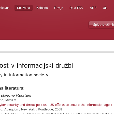
akovost
Knjižnica
Založba
Revije
Dela FDV
ADP
UL
Spletna učilni
ost v informacijski družbi
y in information society
 literatura:
 obvezne literature
unn, Myriam
yber-security and threat politics : US efforts to secure the information age »
vo: Abingdon ; New York : Routledge, 2008