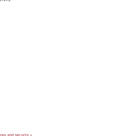
3741-9
ogy and security »