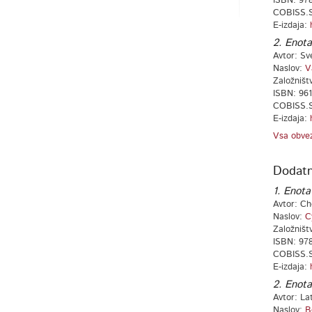
ISBN: 978
COBISS.S
E-izdaja:
2. Enota
Avtor: Sv
Naslov:
V
Založništ
ISBN: 961
COBISS.S
E-izdaja:
Vsa obvez
Dodatn
1. Enota
Avtor: Ch
Naslov:
C
Založništ
ISBN: 978
COBISS.S
E-izdaja:
2. Enota
Avtor: La
Naslov:
B