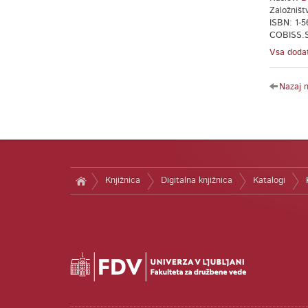
Založništ
ISBN: 1-5
COBISS.S
Vsa dodat
Nazaj 
Knjižnica
Digitalna knjižnica
Katalogi