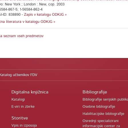
vo: New York ; London : New, cop. 2003
6584-867-5; 1-56584-862-4
I-ID: 838890 -
Zapis v katalogu ODKJG »
na literatura v katalogu ODKJG »
na seznam vseh predmetov
Katalog učbenikov FDV
Digitalna knjižnica
Bibliografije
Katalogi
Bibliografije serijskih publik
E-viri in zbirke
Osebne bibliografije
Habilitacijske bibliografije
Storitve
Osrednji specializirani
Vpis in izposoja
informacijski center za