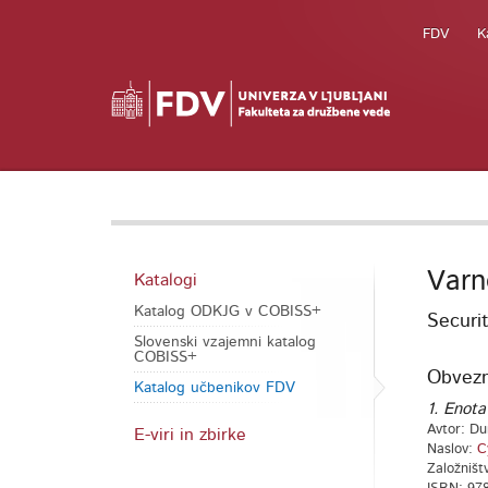
FDV
K
Varn
Katalogi
Katalog ODKJG v COBISS+
Securit
Slovenski vzajemni katalog
COBISS+
Obvezna
Katalog učbenikov FDV
1. Enota
Avtor: D
E-viri in zbirke
Naslov:
C
Založništ