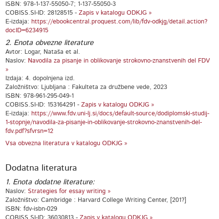
ISBN: 978-1-137-55050-7; 1-137-55050-3
COBISS.SI-ID: 28128515 -
Zapis v katalogu ODKJG »
E-izdaja:
https://ebookcentral.proquest.com/lib/fdv-odkjg/detail.action?
docID=6234915
2. Enota obvezne literature
Avtor: Logar, Nataša et al.
Naslov:
Navodila za pisanje in oblikovanje strokovno-znanstvenih del FDV
»
Izdaja: 4. dopolnjena izd.
Založništvo: Ljubljana : Fakulteta za družbene vede, 2023
ISBN: 978-961-295-049-1
COBISS.SI-ID: 153164291 -
Zapis v katalogu ODKJG »
E-izdaja:
https://www.fdv.uni-lj.si/docs/default-source/dodiplomski-studij-
1-stopnje/navodila-za-pisanje-in-oblikovanje-strokovno-znanstvenih-del-
fdv.pdf?sfvrsn=12
Vsa obvezna literatura v katalogu ODKJG »
Dodatna literatura
1. Enota dodatne literature:
Naslov:
Strategies for essay writing »
Založništvo: Cambridge : Harvard College Writing Center, [201?]
ISBN: fdv-isbn-029
COBISS.SI-ID: 36030813 -
Zapis v katalogu ODKJG »