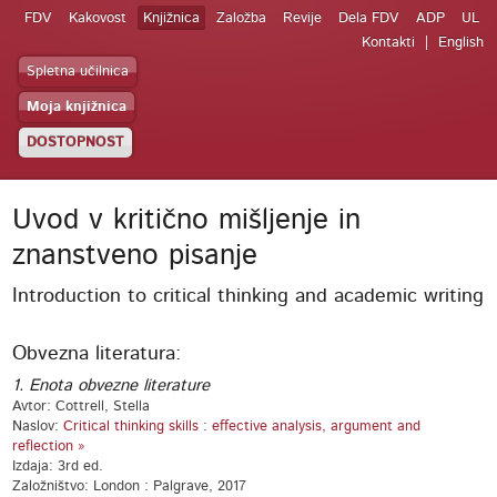
FDV
Kakovost
Knjižnica
Založba
Revije
Dela FDV
ADP
UL
Kontakti
English
Spletna učilnica
Moja knjižnica
DOSTOPNOST
Uvod v kritično mišljenje in
znanstveno pisanje
Introduction to critical thinking and academic writing
Obvezna literatura:
1. Enota obvezne literature
Avtor: Cottrell, Stella
Naslov:
Critical thinking skills : effective analysis, argument and
reflection »
Izdaja: 3rd ed.
Založništvo: London : Palgrave, 2017