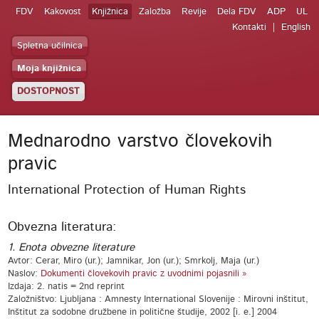
FDV
Kakovost
Knjižnica
Založba
Revije
Dela FDV
ADP
UL
Kontakti
English
Spletna učilnica
Moja knjižnica
DOSTOPNOST
Mednarodno varstvo človekovih
pravic
International Protection of Human Rights
Obvezna literatura:
1. Enota obvezne literature
Avtor: Cerar, Miro (ur.); Jamnikar, Jon (ur.); Smrkolj, Maja (ur.)
Naslov:
Dokumenti človekovih pravic z uvodnimi pojasnili »
Izdaja: 2. natis = 2nd reprint
Založništvo: Ljubljana : Amnesty International Slovenije : Mirovni inštitut,
Inštitut za sodobne družbene in politične študije, 2002 [i. e.] 2004