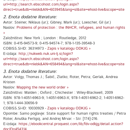
url=http://search.ebscohost.com/login.aspx?
direct=true&db=nlebk&AN=603945&lang=sl&site=ehost-live&scope=site
2. Enota dodatne literature:
Avtor: Steiner, Niklaus (ur.); Gibney, Mark (ur.); Loescher, Gil (ur.)
Naslov:
Problems of protection : the INHCR, refugees, and human rights
»
Založništvo: New York ; London : Routledge, 2012
ISBN: 0-415-94573-9; 0-415-94574-7; 978-1-135-39548-3
COBISS.SI-ID: 36314973 -
Zapis v katalogu ODKJG »
E-izdaja:
http://nukweb.nuk.uni-lj.si/login?
url=http://search.ebscohost.com/login.aspx?
direct=true&db=nlebk&AN=658494&lang=sl&site=ehost-live&scope=site
3. Enota dodatne literature:
Avtor: Volgy, Thomas J.; Šabič, Zlatko; Roter, Petra; Gerlak, Andrea
Kristen
Naslov:
Mapping the new world order »
Založništvo: Malden ; Oxford ; Chichester : Wiley-Blackwell, 2009
ISBN: 978-1-4051-6963-9; 1-4051-6963-X; 978-1-4051-6962-2; 1-4051-6962-
1; 978-1-444-30656-9
COBISS.SI-ID: 10030929 -
Zapis v katalogu ODKJG »
Opombe: Samo poglavje: State support for human rights treaties / Petra
Roter, Anuška Ferligoj, and Andrej Mrvar. - Str. [174]-216.
E-izdaja:
https://ebookcentral.proquest.com/lib/fdv-odkjg/detail.action?
docID=454314