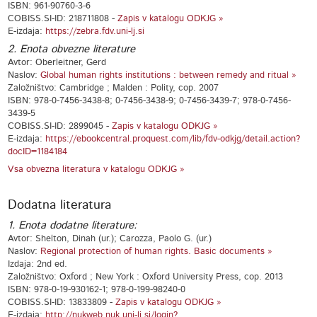
ISBN: 961-90760-3-6
COBISS.SI-ID: 218711808 -
Zapis v katalogu ODKJG »
E-izdaja:
https://zebra.fdv.uni-lj.si
2. Enota obvezne literature
Avtor: Oberleitner, Gerd
Naslov:
Global human rights institutions : between remedy and ritual »
Založništvo: Cambridge ; Malden : Polity, cop. 2007
ISBN: 978-0-7456-3438-8; 0-7456-3438-9; 0-7456-3439-7; 978-0-7456-
3439-5
COBISS.SI-ID: 2899045 -
Zapis v katalogu ODKJG »
E-izdaja:
https://ebookcentral.proquest.com/lib/fdv-odkjg/detail.action?
docID=1184184
Vsa obvezna literatura v katalogu ODKJG »
Dodatna literatura
1. Enota dodatne literature:
Avtor: Shelton, Dinah (ur.); Carozza, Paolo G. (ur.)
Naslov:
Regional protection of human rights. Basic documents »
Izdaja: 2nd ed.
Založništvo: Oxford ; New York : Oxford University Press, cop. 2013
ISBN: 978-0-19-930162-1; 978-0-199-98240-0
COBISS.SI-ID: 13833809 -
Zapis v katalogu ODKJG »
E-izdaja:
http://nukweb.nuk.uni-lj.si/login?