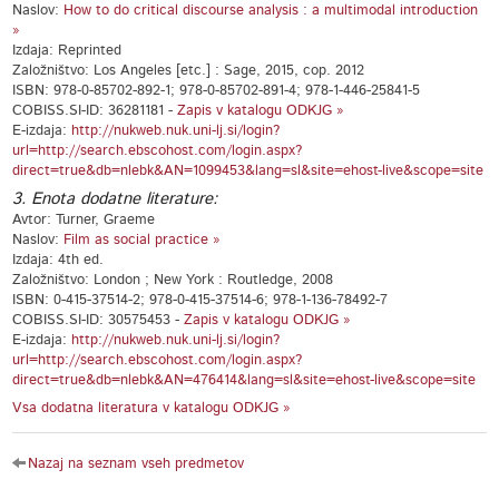
Naslov:
How to do critical discourse analysis : a multimodal introduction
»
Izdaja: Reprinted
Založništvo: Los Angeles [etc.] : Sage, 2015, cop. 2012
ISBN: 978-0-85702-892-1; 978-0-85702-891-4; 978-1-446-25841-5
COBISS.SI-ID: 36281181 -
Zapis v katalogu ODKJG »
E-izdaja:
http://nukweb.nuk.uni-lj.si/login?
url=http://search.ebscohost.com/login.aspx?
direct=true&db=nlebk&AN=1099453&lang=sl&site=ehost-live&scope=site
3. Enota dodatne literature:
Avtor: Turner, Graeme
Naslov:
Film as social practice »
Izdaja: 4th ed.
Založništvo: London ; New York : Routledge, 2008
ISBN: 0-415-37514-2; 978-0-415-37514-6; 978-1-136-78492-7
COBISS.SI-ID: 30575453 -
Zapis v katalogu ODKJG »
E-izdaja:
http://nukweb.nuk.uni-lj.si/login?
url=http://search.ebscohost.com/login.aspx?
direct=true&db=nlebk&AN=476414&lang=sl&site=ehost-live&scope=site
Vsa dodatna literatura v katalogu ODKJG »
Nazaj na seznam vseh predmetov