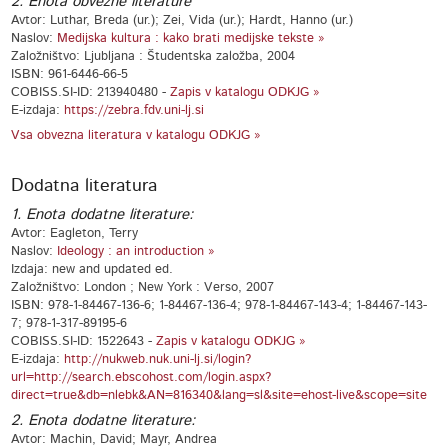
2. Enota obvezne literature
Avtor: Luthar, Breda (ur.); Zei, Vida (ur.); Hardt, Hanno (ur.)
Naslov:
Medijska kultura : kako brati medijske tekste »
Založništvo: Ljubljana : Študentska založba, 2004
ISBN: 961-6446-66-5
COBISS.SI-ID: 213940480 -
Zapis v katalogu ODKJG »
E-izdaja:
https://zebra.fdv.uni-lj.si
Vsa obvezna literatura v katalogu ODKJG »
Dodatna literatura
1. Enota dodatne literature:
Avtor: Eagleton, Terry
Naslov:
Ideology : an introduction »
Izdaja: new and updated ed.
Založništvo: London ; New York : Verso, 2007
ISBN: 978-1-84467-136-6; 1-84467-136-4; 978-1-84467-143-4; 1-84467-143-
7; 978-1-317-89195-6
COBISS.SI-ID: 1522643 -
Zapis v katalogu ODKJG »
E-izdaja:
http://nukweb.nuk.uni-lj.si/login?
url=http://search.ebscohost.com/login.aspx?
direct=true&db=nlebk&AN=816340&lang=sl&site=ehost-live&scope=site
2. Enota dodatne literature:
Avtor: Machin, David; Mayr, Andrea