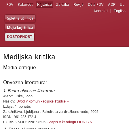
FDV
Kakovost
Knjižnica
Založba
Revije
Dela FDV
ADP
UL
Kontakti
English
Spletna učilnica
Moja knjižnica
DOSTOPNOST
Medijska kritika
Media critique
Obvezna literatura:
1. Enota obvezne literature
Avtor: Fiske, John
Naslov:
Uvod v komunikacijske študije »
Izdaja: 1. ponatis
Založništvo: Ljubljana : Fakulteta za družbene vede, 2005
ISBN: 961-235-172-4
COBISS.SI-ID: 220157696 -
Zapis v katalogu ODKJG »