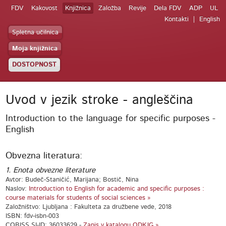
FDV
Kakovost
Knjižnica
Založba
Revije
Dela FDV
ADP
UL
Kontakti
English
Spletna učilnica
Moja knjižnica
DOSTOPNOST
Uvod v jezik stroke - angleščina
Introduction to the language for specific purposes -
English
Obvezna literatura:
1. Enota obvezne literature
Avtor: Budeč-Staničić, Marijana; Bostič, Nina
Naslov:
Introduction to English for academic and specific purposes :
course materials for students of social sciences »
Založništvo: Ljubljana : Fakulteta za družbene vede, 2018
ISBN: fdv-isbn-003
COBISS.SI-ID: 36033629 -
Zapis v katalogu ODKJG »