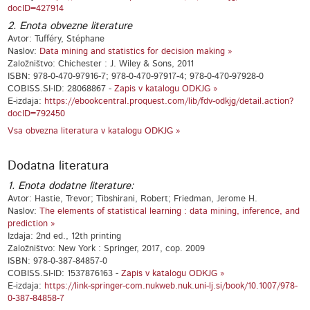
docID=427914
2. Enota obvezne literature
Avtor: Tufféry, Stéphane
Naslov:
Data mining and statistics for decision making »
Založništvo: Chichester : J. Wiley & Sons, 2011
ISBN: 978-0-470-97916-7; 978-0-470-97917-4; 978-0-470-97928-0
COBISS.SI-ID: 28068867 -
Zapis v katalogu ODKJG »
E-izdaja:
https://ebookcentral.proquest.com/lib/fdv-odkjg/detail.action?
docID=792450
Vsa obvezna literatura v katalogu ODKJG »
Dodatna literatura
1. Enota dodatne literature:
Avtor: Hastie, Trevor; Tibshirani, Robert; Friedman, Jerome H.
Naslov:
The elements of statistical learning : data mining, inference, and
prediction »
Izdaja: 2nd ed., 12th printing
Založništvo: New York : Springer, 2017, cop. 2009
ISBN: 978-0-387-84857-0
COBISS.SI-ID: 1537876163 -
Zapis v katalogu ODKJG »
E-izdaja:
https://link-springer-com.nukweb.nuk.uni-lj.si/book/10.1007/978-
0-387-84858-7