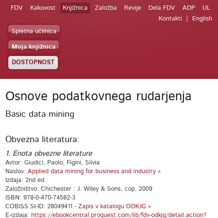
FDV
Kakovost
Knjižnica
Založba
Revije
Dela FDV
ADP
UL
Kontakti
English
Spletna učilnica
Moja knjižnica
DOSTOPNOST
Osnove podatkovnega rudarjenja
Basic data mining
Obvezna literatura:
1. Enota obvezne literature
Avtor: Giudici, Paolo; Figini, Silvia
Naslov:
Applied data mining for business and industry »
Izdaja: 2nd ed.
Založništvo: Chichester : J. Wiley & Sons, cop. 2009
ISBN: 978-0-470-74582-3
COBISS.SI-ID: 28049411 -
Zapis v katalogu ODKJG »
E-izdaja:
https://ebookcentral.proquest.com/lib/fdv-odkjg/detail.action?