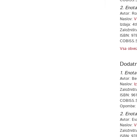
COBISS.S
2. Enota
Avtor: Ros
Naslov:
V
Izdaja: 4t
Založništ
ISBN: 978
COBISS.S
Vsa obvez
Dodatn
1. Enota
Avtor: Be
Naslov:
I
Založništ
ISBN: 961
COBISS.S
Opombe: P
2. Enota
Avtor: Eva
Naslov:
V
Založništ
ISBN: 978