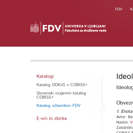
FDV
K
Ideo
Katalogi
Katalog ODKJG v COBISS+
Ideolog
Slovenski vzajemni katalog
COBISS+
Obvezna
Katalog učbenikov FDV
1. Enota
Avtor: Be
E-viri in zbirke
Naslov:
V
Založništ