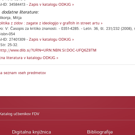
I-ID: 34584413 -
Zapis v katalogu ODKJG »
 dodatne literature:
ikonja, Mitja
olitika z zidov : zagate z ideologijo v grafitih in street artu »
o: V: Časopis za kritiko znanosti. - 0351-4285. - Letn. 36, št. 231/232 (2008), 
-isbn-054
I-ID: 27401309 -
Zapis v katalogu ODKJG »
tr. 25-32.
http://www.dlib.si/?URN=URN:NBN:SI:DOC-UFQ6Z8TM
na literatura v katalogu ODKJG »
na seznam vseh predmetov
Katalog učbenikov FDV
Digitalna knjižnica
Bibliografije