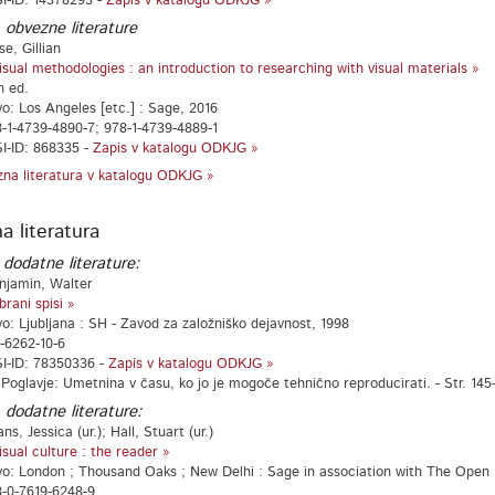
I-ID: 14378293 -
Zapis v katalogu ODKJG »
 obvezne literature
e, Gillian
isual methodologies : an introduction to researching with visual materials »
h ed.
vo: Los Angeles [etc.] : Sage, 2016
-1-4739-4890-7; 978-1-4739-4889-1
I-ID: 868335 -
Zapis v katalogu ODKJG »
na literatura v katalogu ODKJG »
a literatura
 dodatne literature:
njamin, Walter
zbrani spisi »
vo: Ljubljana : SH - Zavod za založniško dejavnost, 1998
-6262-10-6
I-ID: 78350336 -
Zapis v katalogu ODKJG »
oglavje: Umetnina v času, ko jo je mogoče tehnično reproducirati. - Str. 145
 dodatne literature:
ns, Jessica (ur.); Hall, Stuart (ur.)
isual culture : the reader »
vo: London ; Thousand Oaks ; New Delhi : Sage in association with The Open U
-0-7619-6248-9