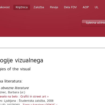
akovost
Knjižnica
Založba
Revije
Dela FDV
ADP
UL
Spletna učilni
logije vizualnega
ies of the visual
 literatura:
 obvezne literature
znec, Barbara (ur.)
eselo na belo : Grafiti in street art »
vo: Ljubljana : Študentska založba, 2008