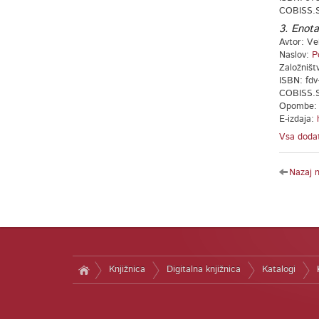
COBISS.S
3. Enota
Avtor: Vel
Naslov:
P
Založništv
ISBN: fdv
COBISS.S
Opombe: S
E-izdaja:
Vsa dodat
Nazaj 
Knjižnica
Digitalna knjižnica
Katalogi