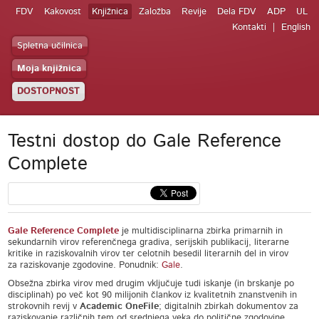
FDV
Kakovost
Knjižnica
Založba
Revije
Dela FDV
ADP
UL
Kontakti
English
Spletna učilnica
Moja knjižnica
DOSTOPNOST
Testni dostop do Gale Reference
Complete
Gale Reference Complete
je multidisciplinarna zbirka primarnih in
sekundarnih virov referenčnega gradiva, serijskih publikacij, literarne
kritike in raziskovalnih virov ter celotnih besedil literarnih del in virov
za raziskovanje zgodovine. Ponudnik:
Gale
.
Obsežna zbirka virov med drugim vključuje tudi iskanje (in brskanje po
disciplinah) po več kot 90 milijonih člankov iz kvalitetnih znanstvenih in
strokovnih revij v
Academic OneFile
; digitalnih zbirkah dokumentov za
raziskovanje različnih tem od srednjega veka do politične zgodovine