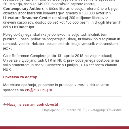
20. stoletja, vsebuje 149.000 biografskih zapisov znotraj
Contemporary Authors
, kritične literarne eseje, referenčne e-knjige,
obsežen izbor literarnih komentarjev, gradivo o 130.000 avtorjih v
Literature Resource Center
ter skoraj 200 milijonov člankov iz
dnevnih časopisov, dostop do več kot 150.000 pesmi in drugih literarnih
del v
LitFinder
ipd.
Poleg običajnega iskalnika je ponekod na voljo tudi iskalnik tem,
publikacij, oseb, prikaz najpogostejših iskanj, brskalnik po disciplinah in
tematski vodnik. Nekateri posamezni viri imajo vmesnik v slovenskem
jeziku.
Gale Reference Complete je
do 13. aprila 2018
na voljo z lokacij
Univerze v Ljubljani, tudi CTK in NUK; prek oddaljenega dostopa je na
voljo študentom in osebju Univerze v Ljubljani, CTK ter vsem članom
NUK.
Povezava za dostop
Morebitna opažanja, pripombe in predloge v zvezi z zbirko lahko
sporočite na
cis@nuk.uni-lj.si
.
Nazaj na seznam vseh obvestil
Objavljeno: 19. marec 2018 | v kategoriji: Obvestila