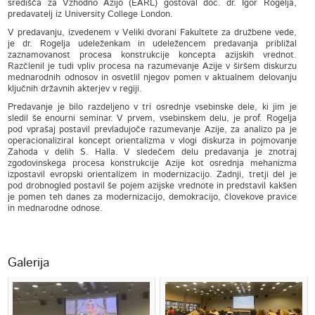
središča za Vzhodno Azijo (EARL) gostoval doc. dr. Igor Rogelja,
predavatelj iz University College London.
V predavanju, izvedenem v Veliki dvorani Fakultete za družbene vede,
je dr. Rogelja udeleženkam in udeležencem predavanja približal
zaznamovanost procesa konstrukcije koncepta azijskih vrednot.
Razčlenil je tudi vpliv procesa na razumevanje Azije v širšem diskurzu
mednarodnih odnosov in osvetlil njegov pomen v aktualnem delovanju
ključnih državnih akterjev v regiji.
Predavanje je bilo razdeljeno v tri osrednje vsebinske dele, ki jim je
sledil še enourni seminar. V prvem, vsebinskem delu, je prof. Rogelja
pod vprašaj postavil prevladujoče razumevanje Azije, za analizo pa je
operacionaliziral koncept orientalizma v vlogi diskurza in pojmovanje
Zahoda v delih S. Halla. V sledečem delu predavanja je znotraj
zgodovinskega procesa konstrukcije Azije kot osrednja mehanizma
izpostavil evropski orientalizem in modernizacijo. Zadnji, tretji del je
pod drobnogled postavil še pojem azijske vrednote in predstavil kakšen
je pomen teh danes za modernizacijo, demokracijo, človekove pravice
in mednarodne odnose.
Galerija