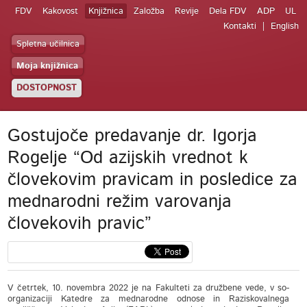
FDV
Kakovost
Knjižnica
Založba
Revije
Dela FDV
ADP
UL
Kontakti
English
Spletna učilnica
Moja knjižnica
DOSTOPNOST
Gostujoče predavanje dr. Igorja
Rogelje “Od azijskih vrednot k
človekovim pravicam in posledice za
mednarodni režim varovanja
človekovih pravic”
V četrtek, 10. novembra 2022 je na Fakulteti za družbene vede, v so-
organizaciji Katedre za mednarodne odnose in Raziskovalnega