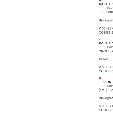
6.
HART, Ch
Doing a l
cop. 1998.
Bibliograf
K 001.81 
COBISS.S
7.
HART, Ch
Doing a l
194 str. -
Kazalo
K 001.81 
COBISS.S
8.
JESSON, J
Doing you
[etc.] : S
Bibliograf
K 001.81 
COBISS.S