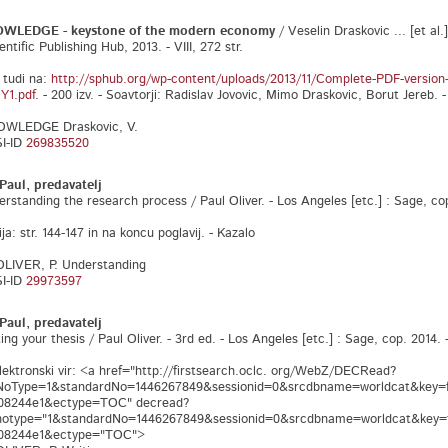
WLEDGE - keystone of the modern economy
/ Veselin Draskovic ... [et al.]
ntific Publishing Hub, 2013. - VIII, 272 str.
 tudi na:
http://sphub.org/wp-content/uploads/2013/11/Complete-PDF-v
1.pdf
. - 200 izv. - Soavtorji: Radislav Jovovic, Mimo Draskovic, Borut Jereb. - B
OWLEDGE Draskovic, V.
I-ID
269835520
Paul, predavatelj
ding the research process / Paul Oliver. - Los Angeles [etc.] : Sage, cop. 2
ija: str. 144-147 in na koncu poglavij. - Kazalo
OLIVER, P. Understanding
I-ID
29973597
Paul, predavatelj
our thesis / Paul Oliver. - 3rd ed. - Los Angeles [etc.] : Sage, cop. 2014. - X
lektronski vir: <a href="http://firstsearch.oclc. org/WebZ/DECRead?
NoType=1&standardNo=1446267849&sessionid=0&srcdbname=worldcat&key=
08244e1&ectype=TOC" decread?
notype="1&standardNo=1446267849&sessionid=0&srcdbname=worldcat&key=
08244e1&ectype="TOC">