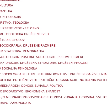
 KULTURA
LOZOFIJA
9 PSIHOLOGIJA
ERSTVO. TEOLOGIJA
RUŽBENE VEDE - SPLOŠNO
 METODOLOGIJA DRUŽBENIH VED
 ŠTUDIJE SPOLOV
 SOCIOGRAFIJA. DRUŽBENE RAZMERE
/314 STATISTIKA. DEMOGRAFIJA
 SOCIOLOGIJA. POSEBNE SOCIOLOGIJE. PREDMET. SMERI
.3/.4 DRUŽBA. DRUŽBENA STRUKTURA. DRUŽBENI PROCESI
.6 SOCIALNA PSIHOLOGIJA
.7 SOCIOLOGIJA KULTURE. KULTURNI KONTEKST DRUŽBENEGA ŽIVLJENJA
POLITIKA. POLITIČNE VEDE. POLITIČNE ORGANIZACIJE. NOTRANJA POLITI
 MEDNARODNI ODNOSI. ZUNANJA POLITIKA
GOSPODARSTVO. EKONOMSKA ZNANOST
.5/.9 MEDNARODNI GOSPODARSKI ODNOSI. ZUNANJA TRGOVINA. SVE
PRAVO. ZAKONODAJA