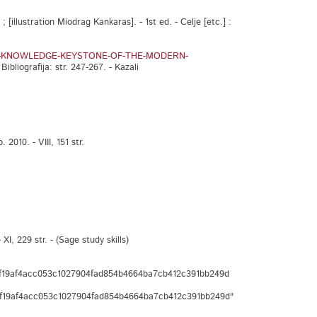
 ; [illustration Miodrag Kankaras]. - 1st ed. - Celje [etc.] :
ersion-KNOWLEDGE-KEYSTONE-OF-THE-MODERN-
ibliografija: str. 247-267. - Kazali
010. - VIII, 151 str.
I, 229 str. - (Sage study skills)
f19af4acc053c1027904fad854b4664ba7cb412c391bb249d
f19af4acc053c1027904fad854b4664ba7cb412c391bb249d"