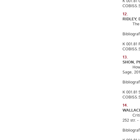
K 001.81 
COBISS.S
12.
RIDLEY, D
The liter
Bibliograf
K 001.81 
COBISS.S
13.
SHON, Ph
How to re
Sage, 2013
Bibliograf
K 001.81 
COBISS.S
14.
WALLACE
Critical 
252 str. -
Bibliograf