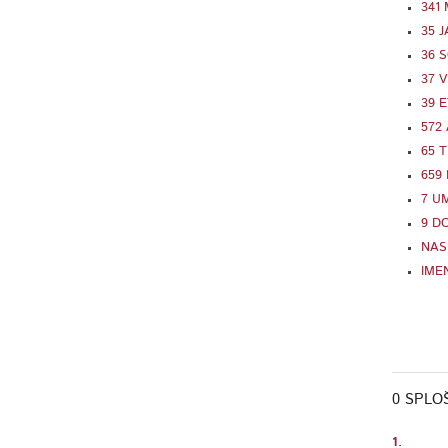
341
35 
36 
37 
39 
572
65 
659
7 U
9 D
NAS
IME
0 SPLO
1.