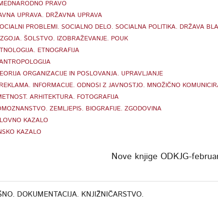
 MEDNARODNO PRAVO
JAVNA UPRAVA. DRŽAVNA UPRAVA
SOCIALNI PROBLEMI. SOCIALNO DELO. SOCIALNA POLITIKA. DRŽAVA BLA
VZGOJA. ŠOLSTVO. IZOBRAŽEVANJE. POUK
ETNOLOGIJA. ETNOGRAFIJA
 ANTROPOLOGIJA
TEORIJA ORGANIZACIJE IN POSLOVANJA. UPRAVLJANJE
 REKLAMA. INFORMACIJE. ODNOSI Z JAVNOSTJO. MNOŽIČNO KOMUNICIR
METNOST. ARHITEKTURA. FOTOGRAFIJA
OMOZNANSTVO. ZEMLJEPIS. BIOGRAFIJE. ZGODOVINA
LOVNO KAZALO
NSKO KAZALO
Nove knjige ODKJG-februa
ŠNO. DOKUMENTACIJA. KNJIŽNIČARSTVO.