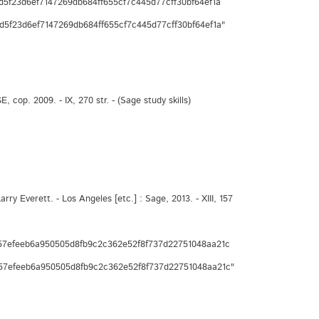
f23d6ef7147269db684ff655cf7c445d77cff30bf64ef1a
5f23d6ef7147269db684ff655cf7c445d77cff30bf64ef1a"
cop. 2009. - IX, 270 str. - (Sage study skills)
y Everett. - Los Angeles [etc.] : Sage, 2013. - XIII, 157
7efeeb6a950505d8fb9c2c362e52f8f737d22751048aa21c
57efeeb6a950505d8fb9c2c362e52f8f737d22751048aa21c"