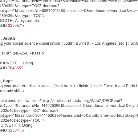
NoType=1&standardNo=0857021346&sessionid=0&srcdbname=worldcat&key=d5
489439d&ectype=TOC" decread?
notype="1&standardNo=0857021346&sessionid=0&srcdbname=worldcat&key=d
489439d&ectype="TOC">
 BOOTH, A. Systematic
I-ID
32506717
 Judith
r social science dissertation / Judith Burnett. - Los Angeles [etc.] : SAGE, 
ija: str. 248-254. - Kazalo
 BURNETT, J. Doing
I-ID
7843657
 Inger
r masters dissertation : [from start to finish] / Inger Furseth and Euris Larr
e study skills)
lektronski vir: <a href="http://firstsearch.oclc. org/WebZ/DECRead?
NoType=1&standardNo=1446263991&sessionid=0&srcdbname=worldcat&key=5
8202e4d&ectype=TOC" decread?
notype="1&standardNo=1446263991&sessionid=0&srcdbname=worldcat&key=
8202e4d&ectype="TOC">
FURSETH, I. Doing
I-ID
32504157