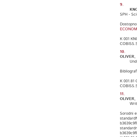
9.
KNO
SPH - Scie
Dostopno
ECONOMY
K 001 KN
COBISS.S
10.
OLIVER, 
Understan
Bibliograf
K 001.81 
COBISS.S
11.
OLIVER, 
Writing y
Sorodni e
standard
b3639c9f
standard
b3639c9f