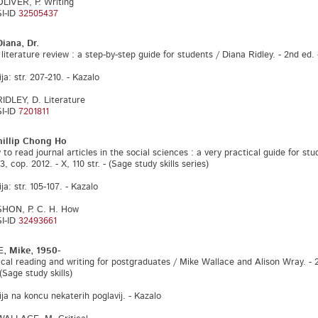
OLIVER, P. Writing
I-ID
32505437
iana, Dr.
ature review : a step-by-step guide for students / Diana Ridley. - 2nd ed. - L
ija: str. 207-210. - Kazalo
RIDLEY, D. Literature
I-ID
7201811
illip Chong Ho
ad journal articles in the social sciences : a very practical guide for stude
, cop. 2012. - X, 110 str. - (Sage study skills series)
ija: str. 105-107. - Kazalo
SHON, P. C. H. How
I-ID
32493661
, Mike, 1950-
reading and writing for postgraduates / Mike Wallace and Alison Wray. - 2nd 
 (Sage study skills)
ija na koncu nekaterih poglavij. - Kazalo