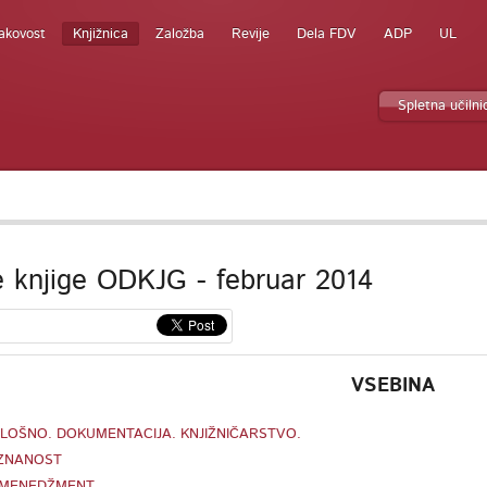
akovost
Knjižnica
Založba
Revije
Dela FDV
ADP
UL
Spletna učilni
 knjige ODKJG - februar 2014
VSEBINA
PLOŠNO. DOKUMENTACIJA. KNJIŽNIČARSTVO.
 ZNANOST
 MENEDŽMENT