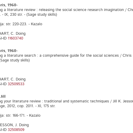
ris, 1960-
iterature review : releasing the social science research imagination / Chris
 - IX, 230 str. - (Sage study skills)
ija: str. 220-223. - Kazalo
HART, C. Doing
I-ID
11603740
ris, 1960-
iterature search : a comprehensive guide for the social sciences / Chris Har
 (Sage study skills)
HART, C. Doing
I-ID
32509533
ill
r literature review : traditional and systematic techniques / Jill K. Jesso
age, 2012, cop. 2011. - XI, 175 str.
ija: str. 166-171. - Kazalo
JESSON, J. Doing
I-ID
32508509