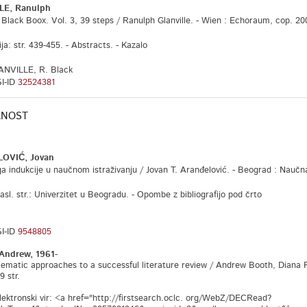
LE, Ranulph
 Boox. Vol. 3, 39 steps / Ranulph Glanville. - Wien : Echoraum, cop. 2009. -
ija: str. 439-455. - Abstracts. - Kazalo
ANVILLE, R. Black
I-ID
32524381
ANOST
OVIĆ, Jovan
ukcije u naučnom istraživanju / Jovan T. Aranđelović. - Beograd : Naučna k
asl. str.: Univerzitet u Beogradu. - Opombe z bibliografijo pod črto
I-ID
9548805
ndrew, 1961-
c approaches to a successful literature review / Andrew Booth, Diana Pap
9 str.
lektronski vir: <a href="http://firstsearch.oclc. org/WebZ/DECRead?