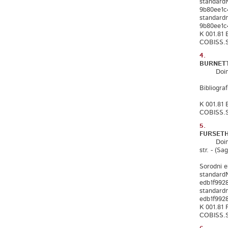
standard
9b80ee1c
standard
9b80ee1c
K 001.81
COBISS.S
4.
BURNETT,
Doing you
Bibliograf
K 001.81
COBISS.S
5.
FURSETH,
Doing you
str. - (Sag
Sorodni e
standard
edb1f992
standard
edb1f992
K 001.81 
COBISS.S