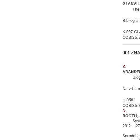
GLANVIL
The Black
Bibliograf
K 007 GL
COBISS.S
001 ZN
2.
ARANĐEL
Uloga ind
Na vrhu n
III 9581
COBISS.S
3.
BOOTH, A
Systemati
2012. - 27
Sorodni e