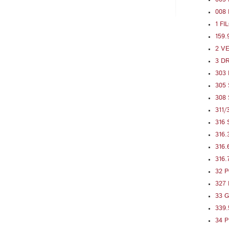
008
1 FI
159.
2 V
3 D
303
305
308
311
316
316
316
316
32 
327
33 
339
34 