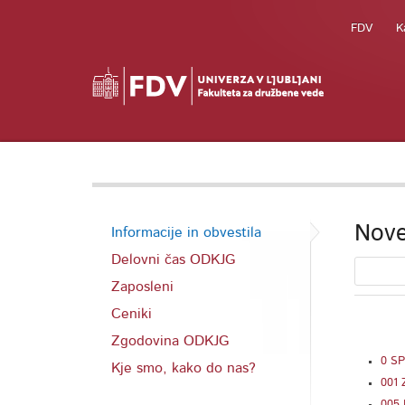
FDV
K
Nove
Informacije in obvestila
Delovni čas ODKJG
Zaposleni
Ceniki
Zgodovina ODKJG
0 S
Kje smo, kako do nas?
001
005