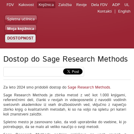
FDV
Kakovost
Knjižnica
Založba
Revije
Dela FDV
ADP
UL
Kontakti
English
Spletna učilnica
Moja knjižnica
DOSTOPNOST
Dostop do Sage Research Methods
Za leto 2024 smo pridobili dostop do
Sage Research Methods
.
Sage Research Methods je zbirka metod z več kot 1.000 knjigami,
referenčnimi deli, članki v revijah in videoposnetki z navodili vodilnih
svetovnih akademikov iz vseh družboslovnih ved, vključno z največjo
zbirko knjig o kvalitativnih metodah, ki so na voljo na spletu pri kateri
koli znanstveni založbi.
Spletno mesto je zasnovano tako, da vodi uporabnike do vsebine, ki jo
potrebujejo, da se malo ali veliko naučijo o svoji metodi.