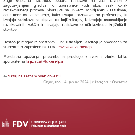
Sage Research Methods podpira raziskave na vseh ravneh z
zagotavljanjem gradiva, ki uporabnike vodi skozi vsak korak
raziskovalnega procesa. Skoraj vsi na univerzi so vključeni v raziskave,
od študentov, ki se učijo, kako izvajati raziskave, do profesorjev, ki
izvajajo raziskave za objavo, do knjižničarjev, ki izvajajo usposabljanje
raziskovalnih veščin in izvajajo raziskave o učinkovitosti knjižničnih
storitev.
Dostop je mogoč iz prostorov FDV.
Oddaljeni dostop
je omogočen za
študente in zaposlene na FDV.
Povezava za dostop
Morebitna opažanja, pripombe in predloge v zvezi z zbirko lahko
sporočite na
knjiznica@fdv.uni-lj.si
Nazaj na seznam vseh obvestil
Objavljeno: 14. januar 2024 | v kategoriji: Obvestila