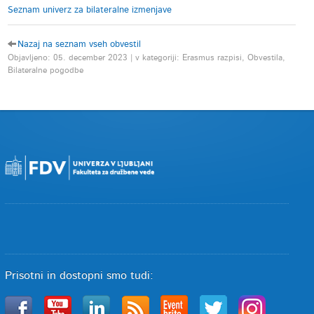
Seznam univerz za bilateralne izmenjave
Nazaj na seznam vseh obvestil
Objavljeno: 05. december 2023 | v kategoriji: Erasmus razpisi, Obvestila,
Bilateralne pogodbe
Prisotni in dostopni smo tudi: