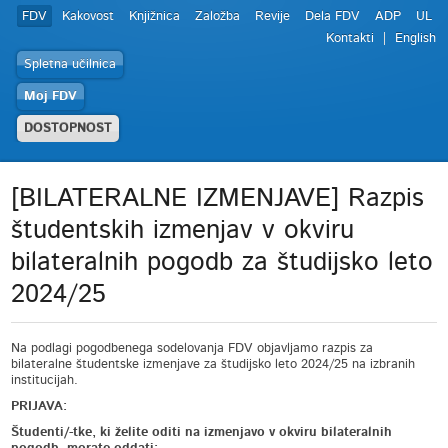
FDV
Kakovost
Knjižnica
Založba
Revije
Dela FDV
ADP
UL
Kontakti
English
Spletna učilnica
Moj FDV
DOSTOPNOST
[BILATERALNE IZMENJAVE] Razpis
študentskih izmenjav v okviru
bilateralnih pogodb za študijsko leto
2024/25
Na podlagi pogodbenega sodelovanja FDV objavljamo razpis za
bilateralne študentske izmenjave za študijsko leto 2024/25 na izbranih
institucijah.
PRIJAVA:
Študenti/-tke, ki želite oditi na izmenjavo v okviru bilateralnih