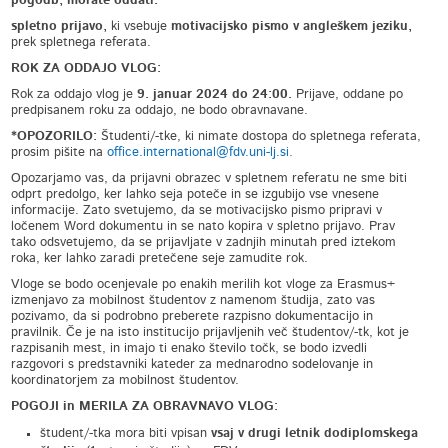
pogodb, morate oddati:
spletno prijavo,
ki vsebuje
motivacijsko pismo v angleškem jeziku,
prek spletnega referata.
ROK ZA ODDAJO VLOG:
Rok za oddajo vlog je
9. januar 2024 do 24:00.
Prijave, oddane po
predpisanem roku za oddajo, ne bodo obravnavane.
*OPOZORILO:
Študenti/-tke, ki nimate dostopa do spletnega referata,
prosim pišite na
office.international@fdv.uni-lj.si.
Opozarjamo vas, da prijavni obrazec v spletnem referatu ne sme biti
odprt predolgo, ker lahko seja poteče in se izgubijo vse vnesene
informacije. Zato svetujemo, da se motivacijsko pismo pripravi v
ločenem Word dokumentu in se nato kopira v spletno prijavo. Prav
tako odsvetujemo, da se prijavljate v zadnjih minutah pred iztekom
roka, ker lahko zaradi pretečene seje zamudite rok.
Vloge se bodo ocenjevale po enakih merilih kot vloge za Erasmus+
izmenjavo za mobilnost študentov z namenom študija, zato vas
pozivamo, da si podrobno preberete razpisno dokumentacijo in
pravilnik. Če je na isto institucijo prijavljenih več študentov/-tk, kot je
razpisanih mest, in imajo ti enako število točk, se bodo izvedli
razgovori s predstavniki kateder za mednarodno sodelovanje in
koordinatorjem za mobilnost študentov.
POGOJI in MERILA ZA OBRAVNAVO VLOG:
študent/-tka mora biti vpisan
vsaj v drugi letnik dodiplomskega