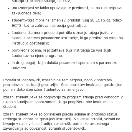
študija
(1. stopnja študija) na FDV;
·na izmenjavi se lahko opravljajo
le predmeti
, ne pa tudi priprava
zaključnega dela;
študent/-tkat mora na izmenjavi pridobiti vsaj 20 ECTS oz. toliko
ECTS, kot to zahteva institucija gostiteljica;
študent/-tka mora pridobiti potrdilo o znanju tujega jezika v
skladu z zahtevo posamezne institucije, ki ga predloži ob vpisu na
institucijo gostiteljico;
povprečna ocena, ki jo zahteva tuja institucija za vpis tujih
študentov na njene programe;
in drugi pogoji, ki jih določa posamezni sporazum s partnersko
univerzo.
Podatki študentov/-tk, izbranih na tem razpisu, bodo v potrditev
posredovani instituciji gostiteljici. Šele potrditev institucije gostiteljice
pomeni dokončen izbor študentov za izmenjavo.
Izbrani študenti/-tke se dogovorijo za program študija pred odhodom v
tujino s študijskim sporazumom, ki ga podpišeta obe instituciji in
študent.
Izbrani študenti/-tke so opravičeni plačila šolnine in pridobijo status
rednega študenta na gostujoči instituciji. Vsi ostali stroški, vezani na
bivanje v tujini v času študija, ter stroški poti in zdravstvenega
zavarovanja so obveznost izbranih študentov/-tk.