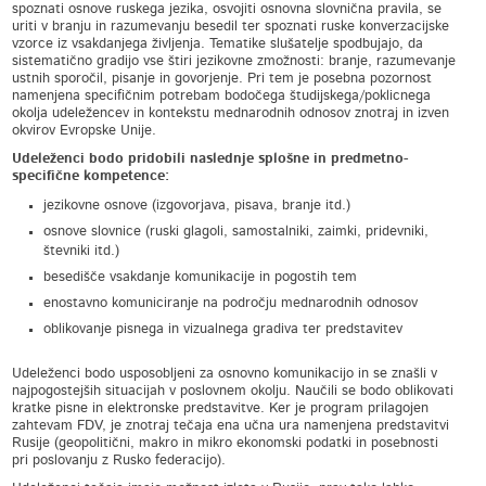
spoznati osnove ruskega jezika, osvojiti osnovna slovnična pravila, se
uriti v branju in razumevanju besedil ter spoznati ruske konverzacijske
vzorce iz vsakdanjega življenja. Tematike slušatelje spodbujajo, da
sistematično gradijo vse štiri jezikovne zmožnosti: branje, razumevanje
ustnih sporočil, pisanje in govorjenje. Pri tem je posebna pozornost
namenjena specifičnim potrebam bodočega študijskega/poklicnega
okolja udeležencev in kontekstu mednarodnih odnosov znotraj in izven
okvirov Evropske Unije.
Udeleženci bodo pridobili naslednje splošne in predmetno-
specifične kompetence:
jezikovne osnove (izgovorjava, pisava, branje itd.)
osnove slovnice (ruski glagoli, samostalniki, zaimki, pridevniki,
števniki itd.)
besedišče vsakdanje komunikacije in pogostih tem
enostavno komuniciranje na področju mednarodnih odnosov
oblikovanje pisnega in vizualnega gradiva ter predstavitev
Udeleženci bodo usposobljeni za osnovno komunikacijo in se znašli v
najpogostejših situacijah v poslovnem okolju. Naučili se bodo oblikovati
kratke pisne in elektronske predstavitve. Ker je program prilagojen
zahtevam FDV, je znotraj tečaja ena učna ura namenjena predstavitvi
Rusije (geopolitični, makro in mikro ekonomski podatki in posebnosti
pri poslovanju z Rusko federacijo).