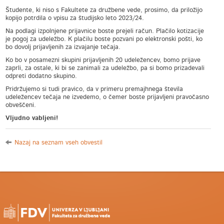
Študente, ki niso s Fakultete za družbene vede, prosimo, da priložijo
kopijo potrdila o vpisu za študijsko leto 2023/24.
Na podlagi izpolnjene prijavnice boste prejeli račun. Plačilo kotizacije
je pogoj za udeležbo. K plačilu boste pozvani po elektronski pošti, ko
bo dovolj prijavljenih za izvajanje tečaja.
Ko bo v posamezni skupini prijavljenih 20 udeležencev, bomo prijave
zaprli, za ostale, ki bi se zanimali za udeležbo, pa si bomo prizadevali
odpreti dodatno skupino.
Pridržujemo si tudi pravico, da v primeru premajhnega števila
udeležencev tečaja ne izvedemo, o čemer boste prijavljeni pravočasno
obveščeni.
Vljudno vabljeni!
Nazaj na seznam vseh obvestil