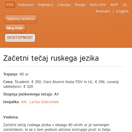
FDV
Kakovost
Knjižnica
Založba
Revije
Dela FDV
ADP
UL
Kontakti
English
Spletna učilnica
Moj FDV
DOSTOPNOST
Začetni tečaj ruskega jezika
Trajanje:
60 ur
Cena:
Študenti: € 250; člani Alumni kluba FDV in UL: € 256; zunanji
udeleženci: € 320
Stopnja jezikovnega tečaja:
A1
Izvajalka:
lekt. Larisa Gabrovšek
Vsebina:
Začetni tečaj ruskega jezika v obsegu 60 učnih ur je namenjen
začetnikom, ki se s tem jezikom aktivno srečujejo prvič in želijo