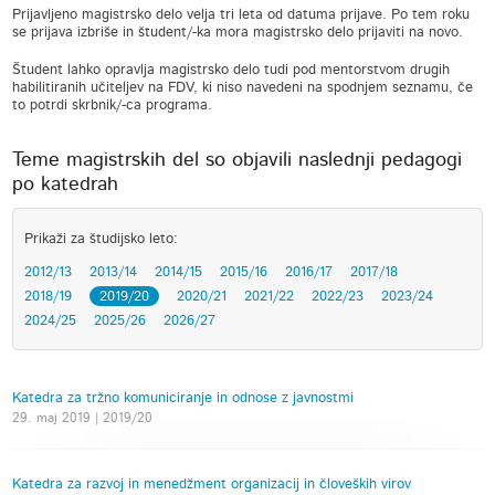
Prijavljeno magistrsko delo velja tri leta od datuma prijave. Po tem roku
se prijava izbriše in študent/-ka mora magistrsko delo prijaviti na novo.
Študent lahko opravlja magistrsko delo tudi pod mentorstvom drugih
habilitiranih učiteljev na FDV, ki niso navedeni na spodnjem seznamu, če
to potrdi skrbnik/-ca programa.
Teme magistrskih del so objavili naslednji pedagogi
po katedrah
Prikaži za študijsko leto:
2012/13
2013/14
2014/15
2015/16
2016/17
2017/18
2018/19
2019/20
2020/21
2021/22
2022/23
2023/24
2024/25
2025/26
2026/27
Katedra za tržno komuniciranje in odnose z javnostmi
29. maj 2019 | 2019/20
Katedra za razvoj in menedžment organizacij in človeških virov