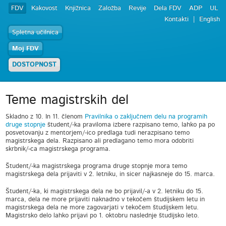
FDV
Kakovost
Knjižnica
Založba
Revije
Dela FDV
ADP
UL
Kontakti
English
Spletna učilnica
Moj FDV
DOSTOPNOST
Teme magistrskih del
Skladno z 10. In 11. členom
Pravilnika o zaključnem delu na programih
druge stopnje
študent/-ka praviloma izbere razpisano temo, lahko pa po
posvetovanju z mentorjem/-ico predlaga tudi nerazpisano temo
magistrskega dela. Razpisano ali predlagano temo mora odobriti
skrbnik/-ca magistrskega programa.
Študent/-ka magistrskega programa druge stopnje mora temo
magistrskega dela prijaviti v 2. letniku, in sicer najkasneje do 15. marca.
Študent/-ka, ki magistrskega dela ne bo prijavil/-a v 2. letniku do 15.
marca, dela ne more prijaviti naknadno v tekočem študijskem letu in
magistrskega dela ne more zagovarjati v tekočem študijskem letu.
Magistrsko delo lahko prijavi po 1. oktobru naslednje študijsko leto.