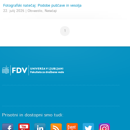
Fotografski natečaj: Podobe puščave in vesolja
22. julij 2025 | Obvestilo, Natečaji
1
Prisotni in dostopni smo tudi: