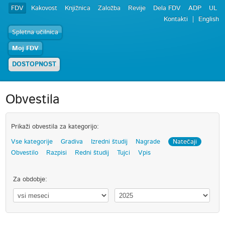
FDV
Kakovost
Knjižnica
Založba
Revije
Dela FDV
ADP
UL
Kontakti
English
Spletna učilnica
Moj FDV
DOSTOPNOST
Obvestila
Prikaži obvestila za kategorijo:
Vse kategorije
Gradiva
Izredni študij
Nagrade
Natečaji
Obvestilo
Razpisi
Redni študij
Tujci
Vpis
Za obdobje: