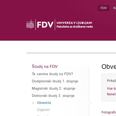
FDV
K
Obve
Študij na FDV
Te zanima študij na FDV?
Prikaž
Dodiplomski študij 1. stopnje
Magistrski študij 2. stopnje
Vse k
Nateč
Doktorski študij 3. stopnje
Obvestila
Zagovori
Fotografs