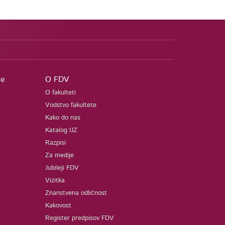
je
O FDV
O fakulteti
Vodstvo fakultete
Kako do nas
Katalog IJZ
Razpisi
Za medije
Jubileji FDV
Vizitka
Znanstvena odličnost
Kakovost
Register predpisov FDV