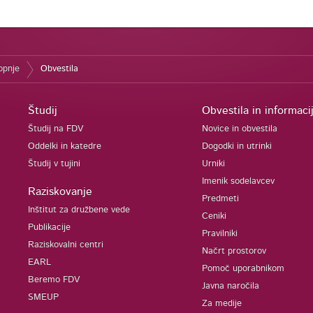
topnje
Obvestila
Študij
Obvestila in informaci
Študij na FDV
Novice in obvestila
Oddelki in katedre
Dogodki in utrinki
Študij v tujini
Urniki
Imenik sodelavcev
Raziskovanje
Predmeti
Inštitut za družbene vede
Ceniki
Publikacije
Pravilniki
Raziskovalni centri
Načrt prostorov
EARL
Pomoč uporabnikom
Beremo FDV
Javna naročila
SMEUP
Za medije