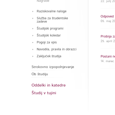
Nagrade
22. julij 
Raziskovalne naloge
Odpoved u
Služba za študentske
05. maj 20
zadeve
Študijski programi
Študijski koledar
Prošnja z
25. april 
Pogoji za vpis
Navodila, pravila in obrazci
Zaključek študija
Postani n
14. marec 
Strokovno izpopolnjevanje
Ob študiju
Oddelki in katedre
Študij v tujini