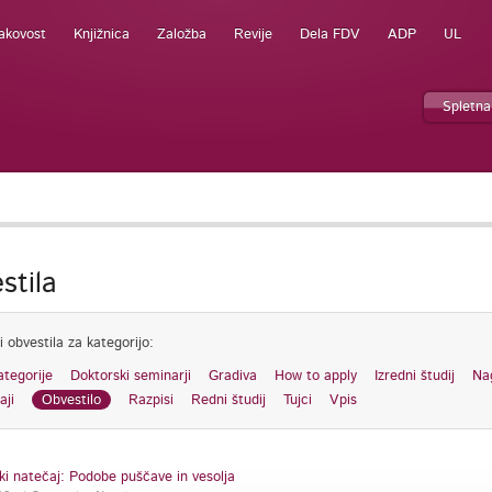
akovost
Knjižnica
Založba
Revije
Dela FDV
ADP
UL
Spletna
stila
i obvestila za kategorijo:
ategorije
Doktorski seminarji
Gradiva
How to apply
Izredni študij
Na
aji
Obvestilo
Razpisi
Redni študij
Tujci
Vpis
ki natečaj: Podobe puščave in vesolja