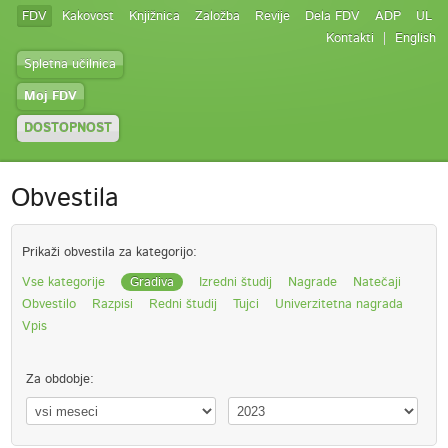
FDV
Kakovost
Knjižnica
Založba
Revije
Dela FDV
ADP
UL
Kontakti
English
Spletna učilnica
Moj FDV
DOSTOPNOST
Obvestila
Prikaži obvestila za kategorijo:
Vse kategorije
Gradiva
Izredni študij
Nagrade
Natečaji
Obvestilo
Razpisi
Redni študij
Tujci
Univerzitetna nagrada
Vpis
Za obdobje: