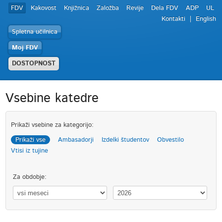
FDV
Kakovost
Knjižnica
Založba
Revije
Dela FDV
ADP
UL
Kontakti
English
Spletna učilnica
Moj FDV
DOSTOPNOST
Vsebine katedre
Prikaži vsebine za kategorijo:
Prikaži vse
Ambasadorji
Izdelki študentov
Obvestilo
Vtisi iz tujine
Za obdobje: