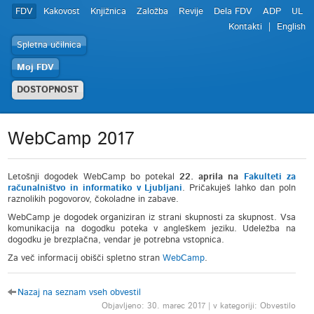
FDV
Kakovost
Knjižnica
Založba
Revije
Dela FDV
ADP
UL
Kontakti
English
Spletna učilnica
Moj FDV
DOSTOPNOST
WebCamp 2017
Letošnji dogodek WebCamp bo potekal
22. aprila na
Fakulteti za
računalništvo in informatiko v Ljubljani
. Pričakuješ lahko dan poln
raznolikih pogovorov, čokoladne in zabave.
WebCamp je dogodek organiziran iz strani skupnosti za skupnost. Vsa
komunikacija na dogodku poteka v angleškem jeziku. Udeležba na
dogodku je brezplačna, vendar je potrebna vstopnica.
Za več informacij obišči spletno stran
WebCamp
.
Nazaj na seznam vseh obvestil
Objavljeno: 30. marec 2017 | v kategoriji: Obvestilo