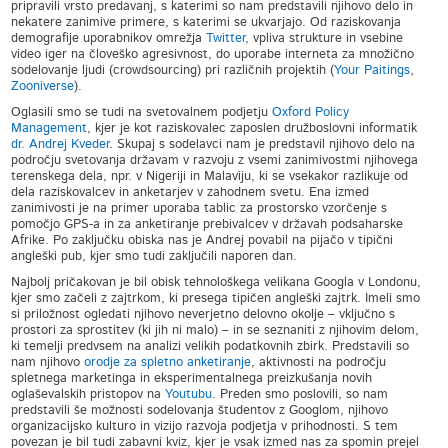
pripravili vrsto predavanj, s katerimi so nam predstavili njihovo delo in
nekatere zanimive primere, s katerimi se ukvarjajo. Od raziskovanja
demografije uporabnikov omrežja
Twitter
, vpliva strukture in vsebine
video iger na človeško agresivnost, do uporabe interneta za množično
sodelovanje ljudi (crowdsourcing) pri različnih projektih (
Your Paitings
,
Zooniverse
).
Oglasili smo se tudi na svetovalnem podjetju
Oxford Policy
Management
, kjer je kot raziskovalec zaposlen družboslovni informatik
dr. Andrej Kveder
. Skupaj s sodelavci nam je predstavil njihovo delo na
področju svetovanja državam v razvoju z vsemi zanimivostmi njihovega
terenskega dela, npr. v Nigeriji in Malaviju, ki se vsekakor razlikuje od
dela raziskovalcev in anketarjev v zahodnem svetu. Ena izmed
zanimivosti je na primer uporaba tablic za prostorsko vzorčenje s
pomočjo GPS-a in za anketiranje prebivalcev v državah podsaharske
Afrike. Po zaključku obiska nas je Andrej povabil na pijačo v tipični
angleški pub, kjer smo tudi zaključili naporen dan.
Najbolj pričakovan je bil obisk tehnološkega velikana Googla v Londonu,
kjer smo začeli z zajtrkom, ki presega tipičen angleški zajtrk. Imeli smo
si priložnost ogledati njihovo neverjetno delovno okolje – vključno s
prostori za sprostitev (ki jih ni malo) – in se seznaniti z njihovim delom,
ki temelji predvsem na analizi velikih podatkovnih zbirk. Predstavili so
nam njihovo
orodje za spletno anketiranje
, aktivnosti na področju
spletnega marketinga in eksperimentalnega preizkušanja novih
oglaševalskih pristopov na
Youtubu
. Preden smo poslovili, so nam
predstavili še možnosti sodelovanja študentov z Googlom, njihovo
organizacijsko kulturo in vizijo razvoja podjetja v prihodnosti. S tem
povezan je bil tudi zabavni kviz, kjer je vsak izmed nas za spomin prejel