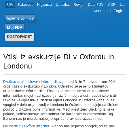
FDV
Kakovost
Knjižnica
Založba
Revije
Dela FDV
ADP
UL
Kontakti
English
Spletna učilnica
Moj FDV
DOSTOPNOST
Vtisi iz ekskurzije DI v Oxfordu in
Londonu
Društvo družboslovnih informatikov
je med 3. in 7. novembrom 2014
organiziralo ekskurzijo v London. Udeležilo se je je 15 študentov
družboslovne informatike. Ekskurzijo smo študenti družboslovne
informatike, mojstri združevanja različnih dejavnosti, uspeli izkoristiti
tako za »ekspresni« turistični ogled Londona in Oxforda kot tudi za
vpogled v delo organizacij v Londonu in Oxfordu, ki delujejo na širšem
področju družboslovne informatike. Med prestižem Buckinghamske
palače, veličastnostjo Westminstrske katedrale in znamenitim Big
Benom nas je morda najbolj prepričal prav izobraževalni del.
Na
inštitutu Oxford Internet
, kjer so nas prijazno sprejeli, so za nas