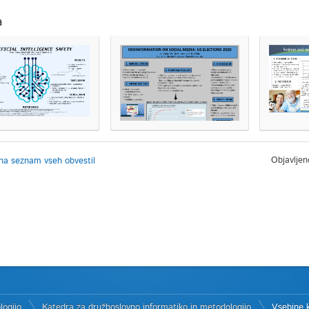
a
Objavljeno
na seznam vseh obvestil
logijo
Katedra za družboslovno informatiko in metodologijo
Vsebine 