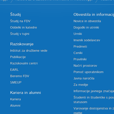
Študij
Obvestila in informaci
Študij na FDV
Novice in obvestila
Oddelki in katedre
Dogodki in utrinki
Študij v tujini
Urniki
Imenik sodelavcev
Raziskovanje
Predmeti
Inštitut za družbene vede
Ceniki
Publikacije
Pravilniki
Raziskovalni centri
Načrt prostorov
EARL
Pomoč uporabnikom
Beremo FDV
Javna naročila
SMEUP
Za medije
Informacije javnega značaj
Kariera in alumni
Študenti in študentke s po
Kariera
statusom
Alumni
Varovanje dostojanstva in 
osebe