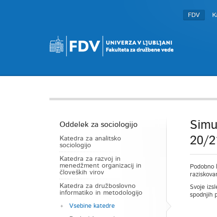
FDV
K
Simu
Oddelek za sociologijo
20/2
Katedra za analitsko
sociologijo
Katedra za razvoj in
menedžment organizacij in
Podobno 
človeških virov
raziskova
Katedra za družboslovno
Svoje izsl
informatiko in metodologijo
spodnjih p
Vsebine katedre