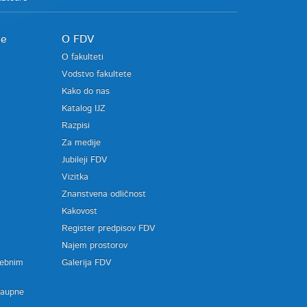
je
O FDV
O fakulteti
Vodstvo fakultete
Kako do nas
Katalog IJZ
Razpisi
Za medije
Jubileji FDV
Vizitka
Znanstvena odličnost
Kakovost
Register predpisov FDV
a
Najem prostorov
sebnim
Galerija FDV
zaupne