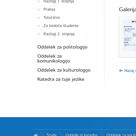
Razlogi 1. stopnja
Galerij
Praksa
Tutorstvo
Za bodoče študente
Razlogi 2. stopnja
Oddelek za politologijo
Oddelek za
komunikologijo
Oddelek za kulturologijo
Nazaj 
Katedra za tuje jezike
Študij
Oddelki in katedre
Oddelek za socio