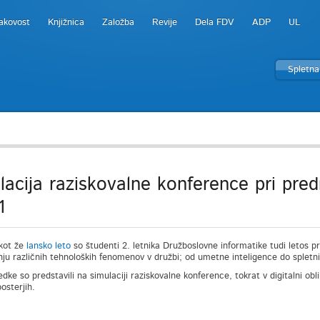
akovost
Knjižnica
Založba
Revije
Dela FDV
ADP
UL
Spletna
lacija raziskovalne konference pri pr
1
kot že
lansko leto
so študenti 2. letnika Družboslovne informatike tudi letos 
nju različnih tehnoloških fenomenov v družbi; od umetne inteligence do spletn
edke so predstavili na simulaciji raziskovalne konference, tokrat v digitalni obl
osterjih.