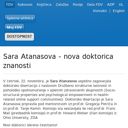
FDV
Kakovost
Knjižnica
Založba
Revije
Dela FDV
ADP
UL
Kontakti
English
Spletna učilnica
Moj FDV
DOSTOPNOST
Sara Atanasova - nova doktorica
znanosti
V četrtek, 22. novembra, je
Sara Atanasova
uspešno zagovarjala
doktorsko disertacijo z naslovom Družbeno strukturne lastnosti in
psihološko opolnomočenje v spletnih zdravstvenih skupnostih (Socio-
structural properties and psychological empowerment in health-
related online support communities). Doktorsko disertacijo je Sara
Atanasova pripravila pod mentorstvom izr.prof.dr. Gregorja Petriča in
izr.prof.dr. Tanje Kamin. Komisijo sta sestavljala še red.prof.dr. Franc
Mali (predsednik komisije) in prof.dr. Howard Welser (član komisije) iz
Ohio University, ZDA.
Novi doktorici iskreno čestitamo!