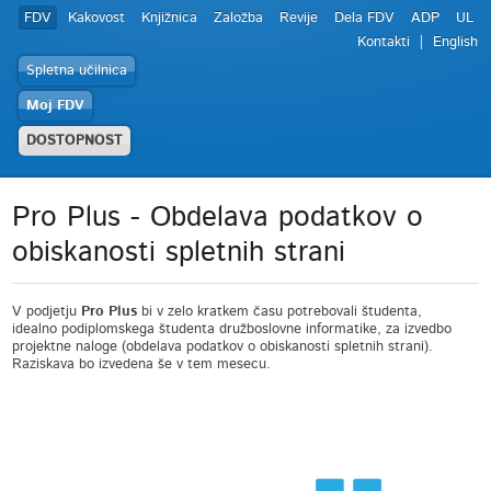
FDV
Kakovost
Knjižnica
Založba
Revije
Dela FDV
ADP
UL
Kontakti
English
Spletna učilnica
Moj FDV
DOSTOPNOST
Pro Plus - Obdelava podatkov o
obiskanosti spletnih strani
V podjetju
Pro Plus
bi v zelo kratkem času potrebovali študenta,
idealno podiplomskega študenta družboslovne informatike, za izvedbo
projektne naloge (obdelava podatkov o obiskanosti spletnih strani).
Raziskava bo izvedena še v tem mesecu.