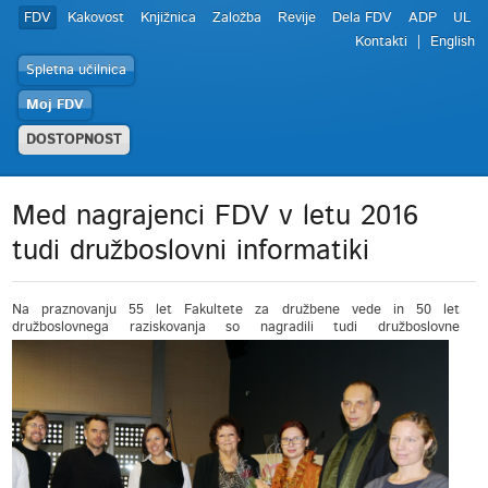
FDV
Kakovost
Knjižnica
Založba
Revije
Dela FDV
ADP
UL
Kontakti
English
Spletna učilnica
Moj FDV
DOSTOPNOST
Med nagrajenci FDV v letu 2016
tudi družboslovni informatiki
Na praznovanju 55 let Fakultete za družbene vede in 50 let
družboslovnega raziskova
nja so nagradili tudi družboslovne