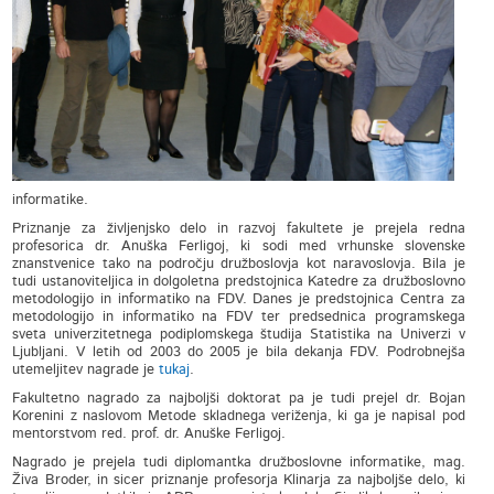
informatike.
Priznanje za življenjsko delo in razvoj fakultete je prejela redna
profesorica dr. Anuška Ferligoj, ki sodi med vrhunske slovenske
znanstvenice tako na področju družboslovja kot naravoslovja. Bila je
tudi ustanoviteljica in dolgoletna predstojnica Katedre za družboslovno
metodologijo in informatiko na FDV. Danes je predstojnica Centra za
metodologijo in informatiko na FDV ter predsednica programskega
sveta univerzitetnega podiplomskega študija Statistika na Univerzi v
Ljubljani. V letih od 2003 do 2005 je bila dekanja FDV. Podrobnejša
utemeljitev nagrade je
tukaj
.
Fakultetno nagrado za najboljši doktorat pa je tudi prejel dr. Bojan
Korenini z naslovom Metode skladnega veriženja, ki ga je napisal pod
mentorstvom red. prof. dr. Anuške Ferligoj.
Nagrado je prejela tudi diplomantka družboslovne informatike, mag.
Živa Broder, in sicer priznanje profesorja Klinarja za najboljše delo, ki