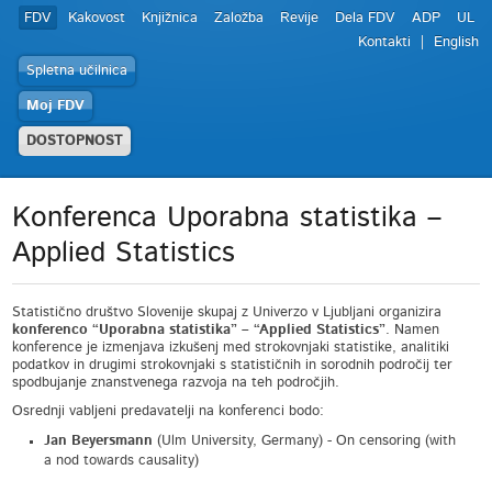
FDV
Kakovost
Knjižnica
Založba
Revije
Dela FDV
ADP
UL
Kontakti
English
Spletna učilnica
Moj FDV
DOSTOPNOST
Konferenca Uporabna statistika –
Applied Statistics
Statistično društvo Slovenije skupaj z Univerzo v Ljubljani organizira
konferenco “Uporabna statistika” – “Applied Statistics”
. Namen
konference je izmenjava izkušenj med strokovnjaki statistike, analitiki
podatkov in drugimi strokovnjaki s statističnih in sorodnih področij ter
spodbujanje znanstvenega razvoja na teh področjih.
Osrednji vabljeni predavatelji na konferenci bodo:
Jan Beyersmann
(Ulm University, Germany) - On censoring (with
a nod towards causality)