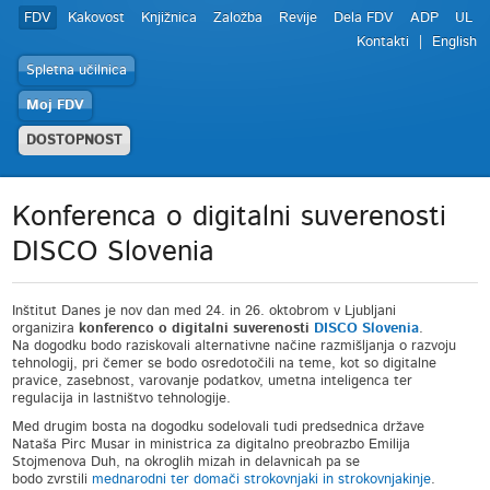
FDV
Kakovost
Knjižnica
Založba
Revije
Dela FDV
ADP
UL
Kontakti
English
Spletna učilnica
Moj FDV
DOSTOPNOST
Konferenca o digitalni suverenosti
DISCO Slovenia
Inštitut Danes je nov dan med 24. in 26. oktobrom v Ljubljani
organizira
konferenco o digitalni suverenosti
DISCO Slovenia
.
Na dogodku bodo raziskovali alternativne načine razmišljanja o razvoju
tehnologij, pri čemer se bodo osredotočili na teme, kot so digitalne
pravice, zasebnost, varovanje podatkov, umetna inteligenca ter
regulacija in lastništvo tehnologije.
Med drugim bosta na dogodku sodelovali tudi predsednica države
Nataša Pirc Musar in ministrica za digitalno preobrazbo Emilija
Stojmenova Duh, na okroglih mizah in delavnicah pa se
bodo zvrstili
mednarodni ter domači strokovnjaki in strokovnjakinje
.