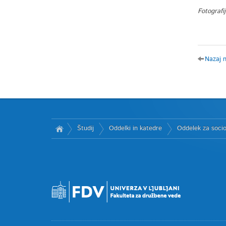
Fotografi
Nazaj 
Študij
Oddelki in katedre
Oddelek za socio