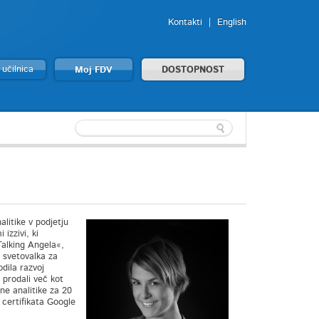
Kontakti
English
 učilnica
Moj FDV
DOSTOPNOST
litike v podjetju
izzivi, ki
Talking Angela«,
 svetovalka za
odila razvoj
prodali več kot
ne analitike za 20
 certifikata Google