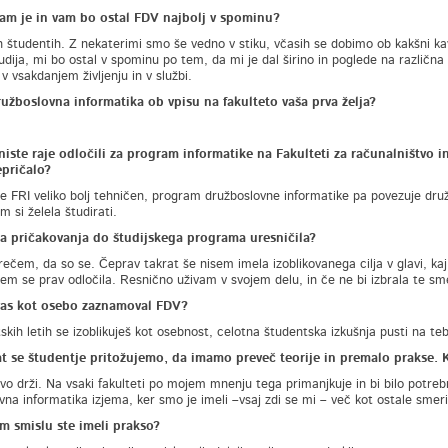
am je in vam bo ostal FDV najbolj v spominu?
h študentih. Z nekaterimi smo še vedno v stiku, včasih se dobimo ob kakšni kavi
udija, mi bo ostal v spominu po tem, da mi je dal širino in poglede na različna 
v vsakdanjem življenju in v službi.
ružboslovna informatika ob vpisu na fakulteto vaša prva želja?
niste raje odločili za program informatike na Fakulteti za računalništvo i
epričalo?
je FRI veliko bolj tehničen, program družboslovne informatike pa povezuje družb
 si želela študirati.
ša pričakovanja do študijskega programa uresničila?
 rečem, da so se. Čeprav takrat še nisem imela izoblikovanega cilja v glavi, ka
em se prav odločila. Resnično uživam v svojem delu, in če ne bi izbrala te smer
vas kot osebo zaznamoval FDV?
skih letih se izoblikuješ kot osebnost, celotna študentska izkušnja pusti na teb
t se študentje pritožujemo, da imamo preveč teorije in premalo prakse. K
vo drži. Na vsaki fakulteti po mojem mnenju tega primanjkuje in bi bilo potr
vna informatika izjema, ker smo je imeli –vsaj zdi se mi – več kot ostale smeri
m smislu ste imeli prakso?