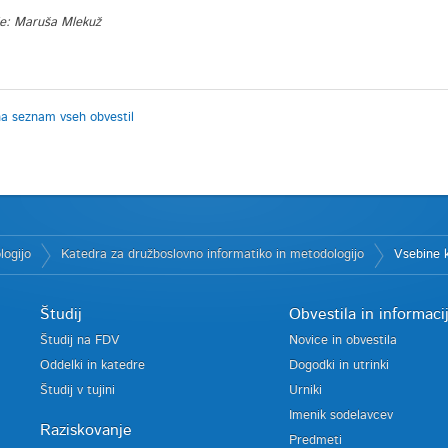
je: Maruša Mlekuž
na seznam vseh obvestil
logijo
Katedra za družboslovno informatiko in metodologijo
Vsebine 
Študij
Obvestila in informaci
Študij na FDV
Novice in obvestila
Oddelki in katedre
Dogodki in utrinki
Študij v tujini
Urniki
Imenik sodelavcev
Raziskovanje
Predmeti