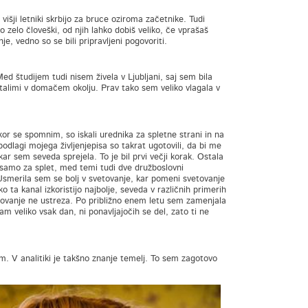
išji letniki skrbijo za bruce oziroma začetnike. Tudi
 zelo človeški, od njih lahko dobiš veliko, če vprašaš
e, vedno so se bili pripravljeni pogovoriti.
Med študijem tudi nisem živela v Ljubljani, saj sem bila
 ostalimi v domačem okolju. Prav tako sem veliko vlagala v
or se spomnim, so iskali urednika za spletne strani in na
 podlagi mojega življenjepisa so takrat ugotovili, da bi me
kar sem seveda sprejela. To je bil prvi večji korak. Ostala
ov samo za splet, med temi tudi dve družboslovni
Usmerila sem se bolj v svetovanje, kar pomeni svetovanje
 ta kanal izkoristijo najbolje, seveda v različnih primerih
etovanje ne ustreza. Po približno enem letu sem zamenjala
am veliko vsak dan, ni ponavljajočih se del, zato ti ne
am. V analitiki je takšno znanje temelj. To sem zagotovo