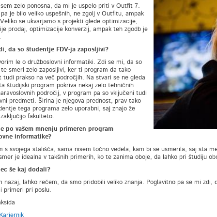
sem zelo ponosna, da mi je uspelo priti v Outfit 7.
pa je bilo veliko uspešnih, ne zgolj v Outfitu, ampak
 Veliko se ukvarjamo s projekti glede optimizacije,
ije prodaj, optimizacije konverzij, ampak teh zgodb je
.
i, da so študentje FDV-ja zaposljivi?
orim le o družboslovni informatiki. Zdi se mi, da so
te smeri zelo zaposljivi, ker ti program da tako
ot tudi prakso na več področjih. Na stvari se ne gleda
ta študijski program pokriva nekaj zelo tehničnih
aravoslovnih področij, v program pa so vključeni tudi
vni predmeti. Širina je njegova prednost, prav tako
dentje tega programa zelo uporabni, saj znajo že
 zaključijo fakulteto.
je po vašem mnenju primeren program
ovne informatike?
 s svojega stališča, sama nisem točno vedela, kam bi se usmerila, saj sta me
smer je idealna v takšnih primerih, ko te zanima oboje, da lahko pri študiju oboj
ec še kaj dodali?
 nazaj, lahko rečem, da smo pridobili veliko znanja. Poglavitno pa se mi zdi, da
 primeri pri poslu.
ksida
ariernik