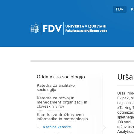
FDV
K
Urša
Oddelek za sociologijo
Katedra za analitsko
sociologijo
Urša Podo
Katedra za razvoj in
Ekipa2, sl
menedžment organizacij in
najpogost
človeških virov
»Talking 
optimizaci
Katedra za družboslovno
spletnega
informatiko in metodologijo
100 vozil
držav osr
Vsebine katedre
Analytics