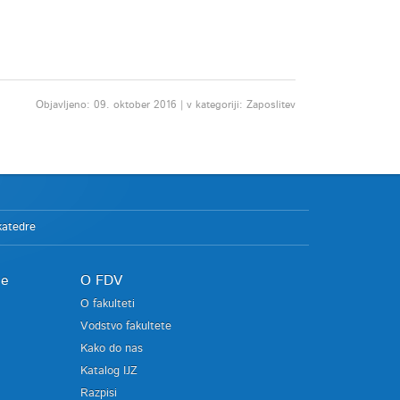
Objavljeno: 09. oktober 2016 | v kategoriji: Zaposlitev
katedre
je
O FDV
O fakulteti
Vodstvo fakultete
Kako do nas
Katalog IJZ
Razpisi