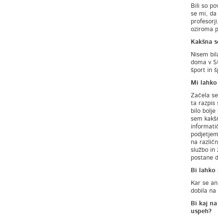
Bili so p
se mi, da
profesorj
oziroma pr
Kakšna so
Nisem bila
doma v Sti
šport in 
Mi lahko 
Začela se
ta razpis 
bilo bolje
sem kakšn
informati
podjetjem,
na različ
službo in 
postane d
Bi lahko 
Kar se an
dobila na
Bi kaj na
uspeh?