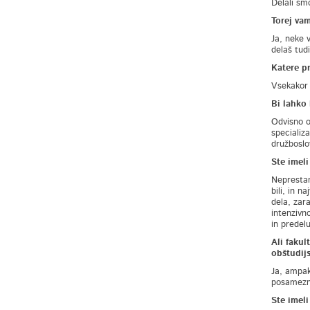
Delali smo
Torej vam
Ja, neke 
delaš tudi
Katere p
Vsekakor 
Bi lahko 
Odvisno o
specializ
družboslo
Ste imeli
Neprestan
bili, in n
dela, zara
intenzivn
in predelu
Ali faku
obštudij
Ja, ampak
posameznik
Ste imeli