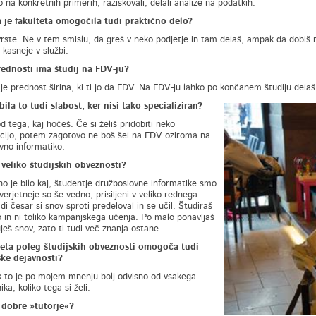
 na konkretnih primerih, raziskovali, delali analize na podatkih.
 je fakulteta omogočila tudi praktično delo?
vrste. Ne v tem smislu, da greš v neko podjetje in tam delaš, ampak da dobiš m
 kasneje v službi.
rednosti ima študij na FDV-ju?
je prednost širina, ki ti jo da FDV. Na FDV-ju lahko po končanem študiju delaš,
bila to tudi slabost, ker nisi tako specializiran?
d tega, kaj hočeš. Če si želiš pridobiti neko
acijo, potem zagotovo ne boš šel na FDV oziroma na
vno informatiko.
 veliko študijskih obveznosti?
o je bilo kaj, študentje družboslovne informatike smo
ajverjetneje so še vedno, prisiljeni v veliko rednega
di česar si snov sproti predeloval in se učil. Študiraš
o in ni toliko kampanjskega učenja. Po malo ponavljaš
ješ snov, zato ti tudi več znanja ostane.
lteta poleg študijskih obveznosti omogoča tudi
ske dejavnosti?
 to je po mojem mnenju bolj odvisno od vsakega
a, koliko tega si želi.
 dobre »tutorje«?