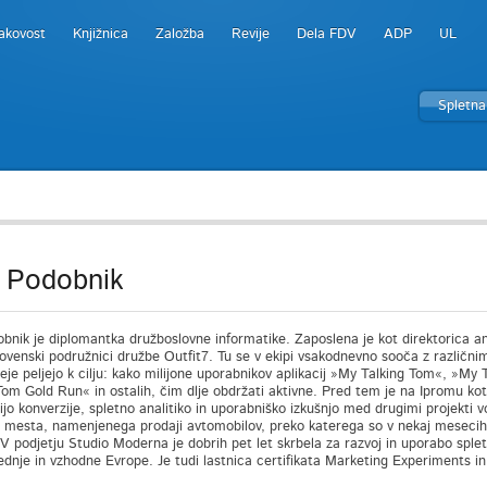
akovost
Knjižnica
Založba
Revije
Dela FDV
ADP
UL
Spletna
 Podobnik
bnik je diplomantka družboslovne informatike. Zaposlena je kot direktorica ana
ovenski podružnici družbe Outfit7. Tu se v ekipi vsakodnevno sooča z različnimi 
eje peljejo k cilju: kako milijone uporabnikov aplikacij »My Talking Tom«, »My 
Tom Gold Run« in ostalih, čim dlje obdržati aktivne. Pred tem je na Ipromu kot
jo konverzije, spletno analitiko in uporabniško izkušnjo med drugimi projekti v
 mesta, namenjenega prodaji avtomobilov, preko katerega so v nekaj mesecih 
. V podjetju Studio Moderna je dobrih pet let skrbela za razvoj in uporabo splet
ednje in vzhodne Evrope. Je tudi lastnica certifikata Marketing Experiments in
.