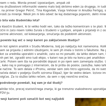
ovsem v redu. Morda preveč izpostavljam, ampak zdi
 na družboslovni informatiki vseeno malo bolj skrbimo eden za drugega, in tudi v
i, na primer Gregor Petrič, Tina Kogovšek, Vasja Vehovar in Anuška Ferligoj, so
osiš za mnenje. Nikoli jim ni bilo odveč še kaj dodatnega pojasniti, deliti mnenj
 bila vaša študentska leta?
 klasični študent, ki bi veliko hodil ven, tako da težko komentiram s te plati. 
čni in zato nisem toliko žurala s študenti v Ljubljani, ampak s prijatelji in z
športne aktivnosti, od kolesarjenja, smučanja do podobnih aktivnosti.
poveste kaj več o svoji karieri po zaključenem študiju?
m kot spletni analitik v Studiu Moderna, bolj po naključju kot namenoma. Kolik
sem se prijavila z edinimi izkušnjami, ki sem jih imela s tistimi s fakultete. Na
 kot za urednika uporabiti v analitiki, zato so mi ponudili, da lahko delam tam, 
ih pet let, zgradili smo tudi ekipo, v kateri nas je bilo na koncu pet analitik
čarki. Potem sem šla na porodniški dopust in po njem sem zamenjala službo. 
 kako naj si pomagajo z internetom, da bi prišla do poslov, zaslužka, kako lahko
ne načine. To sem delala v iPromu, vendar sem zelo hitro ugotovila, da mi sv
začela delati v podjetju Outfit oziroma Ekipa2, kjer še vedno delam. Izzivov im
olgčas. Za to službo lahko rečem, da sem v njej resnično srečna.
podrobneje povedali, kaj vam je dal študij?
alitike tiče, precej statističnega znanja, ki ga trenutno vsakodnevno uporablj
 FDV-ju.
 svoji karierni poti označili kot svoj najljubši