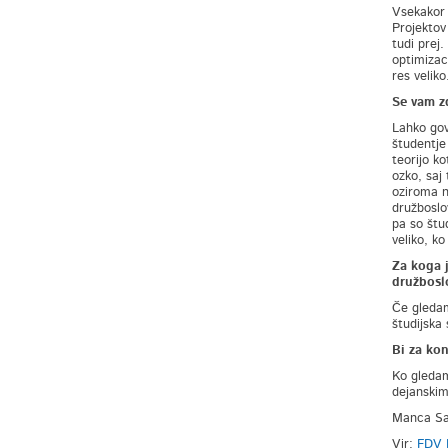
Vsekakor 
Projektov 
tudi prej.
optimizac
res veliko
Se vam zd
Lahko gov
študentje 
teorijo k
ozko, saj 
oziroma n
družboslo
pa so štu
veliko, ko
Za koga 
družbosl
Če gledam
študijska 
Bi za kon
Ko gledam
dejanskimi
Manca Sa
Vir:
FDV K