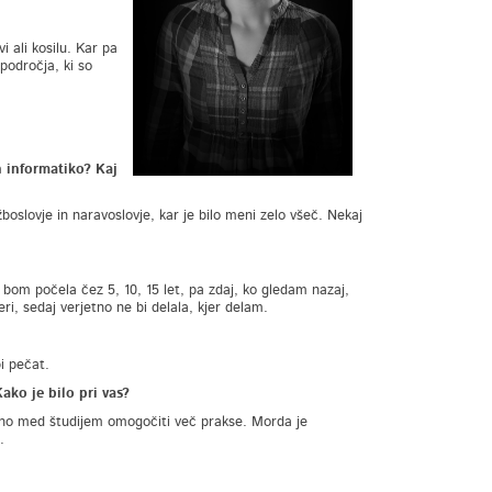
 ali kosilu. Kar pa
področja, ki so
n informatiko? Kaj
oslovje in naravoslovje, kar je bilo meni zelo všeč. Nekaj
j bom počela čez 5, 10, 15 let, pa zdaj, ko gledam nazaj,
i, sedaj verjetno ne bi delala, kjer delam.
i pečat.
ako je bilo pri vas?
ebno med študijem omogočiti več prakse. Morda je
.