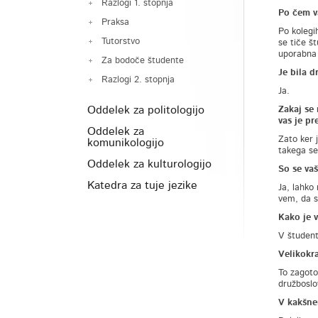
Razlogi 1. stopnja
Po čem v
Praksa
Po kolegi
Tutorstvo
se tiče št
uporabna 
Za bodoče študente
Je bila d
Razlogi 2. stopnja
Ja.
Oddelek za politologijo
Zakaj se 
vas je pr
Oddelek za
Zato ker 
komunikologijo
takega sem
Oddelek za kulturologijo
So se va
Katedra za tuje jezike
Ja, lahko
vem, da s
Kako je 
V študent
Velikokra
To zagoto
družboslo
V kakšne