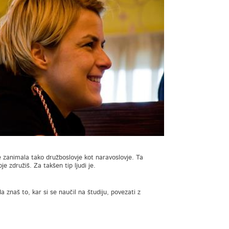
 zanimala tako družboslovje kot naravoslovje. Ta
e združiš. Za takšen tip ljudi je.
 znaš to, kar si se naučil na študiju, povezati z