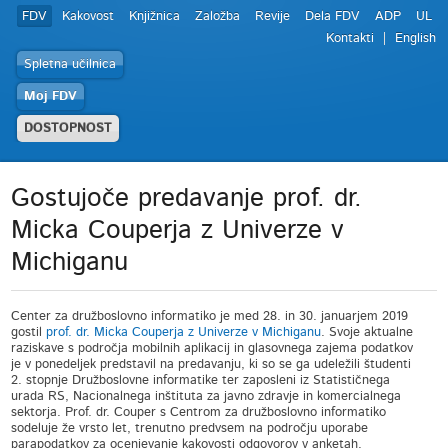
FDV
Kakovost
Knjižnica
Založba
Revije
Dela FDV
ADP
UL
Kontakti
English
Spletna učilnica
Moj FDV
DOSTOPNOST
Gostujoče predavanje prof. dr.
Micka Couperja z Univerze v
Michiganu
Center za družboslovno informatiko je med 28. in 30. januarjem 2019
gostil
prof. dr. Micka Couperja z Univerze v Michiganu
. Svoje aktualne
raziskave s področja mobilnih aplikacij in glasovnega zajema podatkov
je v ponedeljek predstavil na predavanju, ki so se ga udeležili študenti
2. stopnje Družboslovne informatike ter zaposleni iz Statističnega
urada RS, Nacionalnega inštituta za javno zdravje in komercialnega
sektorja. Prof. dr. Couper s Centrom za družboslovno informatiko
sodeluje že vrsto let, trenutno predvsem na področju uporabe
parapodatkov za ocenjevanje kakovosti odgovorov v anketah.