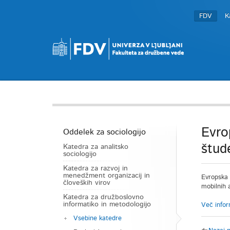
FDV
K
Evro
Oddelek za sociologijo
štud
Katedra za analitsko
sociologijo
Katedra za razvoj in
menedžment organizacij in
Evropska k
človeških virov
mobilnih a
Katedra za družboslovno
informatiko in metodologijo
Več info
Vsebine katedre