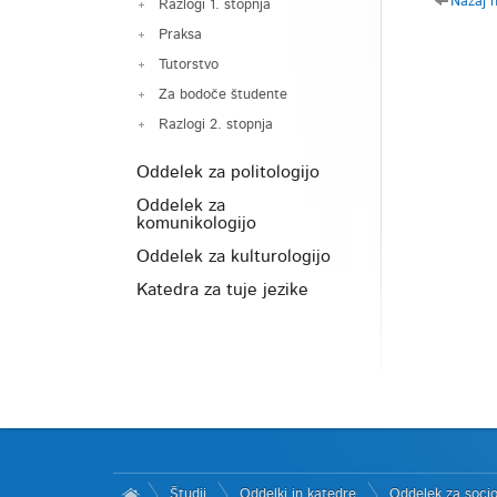
Nazaj 
Razlogi 1. stopnja
Praksa
Tutorstvo
Za bodoče študente
Razlogi 2. stopnja
Oddelek za politologijo
Oddelek za
komunikologijo
Oddelek za kulturologijo
Katedra za tuje jezike
Študij
Oddelki in katedre
Oddelek za socio