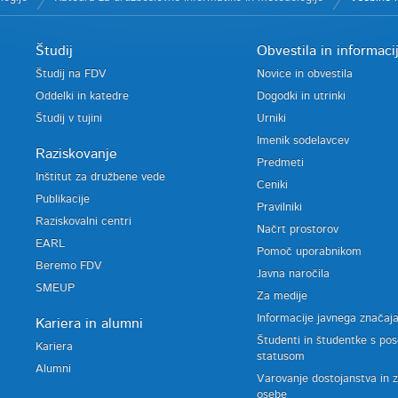
Študij
Obvestila in informaci
Študij na FDV
Novice in obvestila
Oddelki in katedre
Dogodki in utrinki
Študij v tujini
Urniki
Imenik sodelavcev
Raziskovanje
Predmeti
Inštitut za družbene vede
Ceniki
Publikacije
Pravilniki
Raziskovalni centri
Načrt prostorov
EARL
Pomoč uporabnikom
Beremo FDV
Javna naročila
SMEUP
Za medije
Informacije javnega značaj
Kariera in alumni
Študenti in študentke s po
Kariera
statusom
Alumni
Varovanje dostojanstva in 
osebe