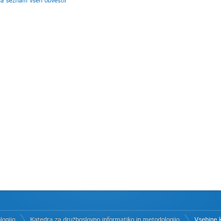
na seznam vseh obvestil
logijo
Katedra za družboslovno informatiko in metodologijo
Vsebine 