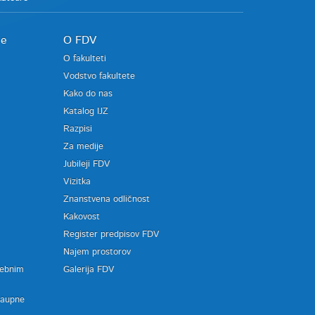
je
O FDV
O fakulteti
Vodstvo fakultete
Kako do nas
Katalog IJZ
Razpisi
Za medije
Jubileji FDV
Vizitka
Znanstvena odličnost
Kakovost
Register predpisov FDV
a
Najem prostorov
sebnim
Galerija FDV
zaupne