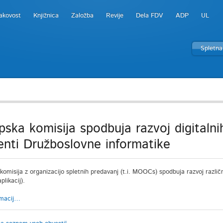
akovost
Knjižnica
Založba
Revije
Dela FDV
ADP
UL
Spletna
pska komisija spodbuja razvoj digitalnih
enti Družboslovne informatike
omisija z organizacijo spletnih predavanj (t.i. MOOCs) spodbuja razvoj različnih
plikacij).
rmacij…