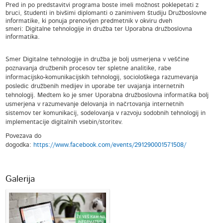
Pred in po predstavitvi programa boste imeli možnost poklepetati z
bruci, študenti in bivšimi diplomanti o zanimivem študiju Družboslovne
informatike, ki ponuja prenovljen predmetnik v okviru dveh
smeri: Digitalne tehnologije in družba ter Uporabna družboslovna
informatika.
Smer Digitalne tehnologije in družba je bolj usmerjena v veščine
poznavanja družbenih procesov ter spletne analitike, rabe
informacijsko-komunikacijskih tehnologij, sociološkega razumevanja
posledic družbenih medijev in uporabe ter uvajanja internetnih
tehnologij. Medtem ko je smer Uporabna družboslovna informatika bolj
usmerjena v razumevanje delovanja in načrtovanja internetnih
sistemov ter komunikacij, sodelovanja v razvoju sodobnih tehnologij in
implementacije digitalnih vsebin/storitev.
Povezava do
dogodka:
https://www.facebook.com/events/291290001571508/
Galerija