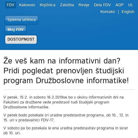
FDV
Kakovost
Knjižnica
Založba
Revije
Dela FDV
ADP
UL
Kontakti
English
Spletna učilnica
Moj FDV
DOSTOPNOST
Že veš kam na informativni dan?
Pridi pogledat prenovljen študijski
program Družboslovne informatike!
V petek, 15.2. in soboto 16.2.2019se bo v okviru informativnih dni na
Fakulteti za družbene vede predstavil tudi študijski program
Družboslovne informatike.
V petek bodo potekale tri uradne predstavitve programa, ob 10., 12. in
15. uri v predavalnici FDV-17.
V soboto pa bo potekala le ena uradna predstavitev programa in sicer
ob 10. uri.