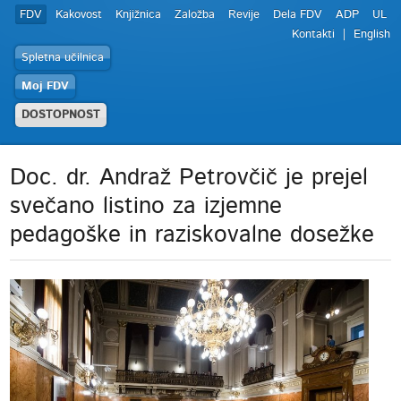
FDV
Kakovost
Knjižnica
Založba
Revije
Dela FDV
ADP
UL
Kontakti
English
Spletna učilnica
Moj FDV
DOSTOPNOST
Doc. dr. Andraž Petrovčič je prejel
svečano listino za izjemne
pedagoške in raziskovalne dosežke