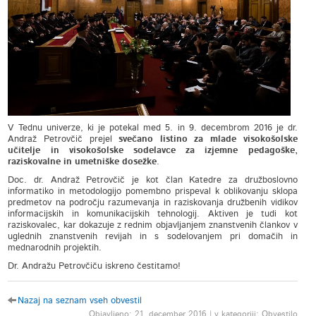
V Tednu univerze, ki je potekal med 5. in 9. decembrom 2016 je dr.
Andraž Petrovčič prejel
svečano listino za mlade visokošolske
učitelje in visokošolske sodelavce za izjemne pedagoške,
raziskovalne in umetniške dosežke
.
Doc. dr. Andraž Petrovčič je kot član Katedre za družboslovno
informatiko in metodologijo pomembno prispeval k oblikovanju sklopa
predmetov na področju razumevanja in raziskovanja družbenih vidikov
informacijskih in komunikacijskih tehnologij. Aktiven je tudi kot
raziskovalec, kar dokazuje z rednim objavljanjem znanstvenih člankov v
uglednih znanstvenih revijah in s sodelovanjem pri domačih in
mednarodnih projektih.
Dr. Andražu Petrovčiču iskreno čestitamo!
Nazaj na seznam vseh obvestil
Objavljeno: 21. december 2016 | v kategoriji: Obvestilo