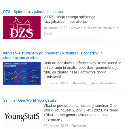
DZS - Spletni razvijalec/adminstator
V DZS iščejo novega spletnega
razvijalca/administratorja.
16. marec 2023 | Obvestilo, Možnosti za delo in
študij
Infografike študentov pri predmetu Vizualizacija podatkov in
eksplorativna analiza
Delo družboslovnih informatikov se ne konča le
pri zbiranju in analizi podatkov: pomembno je
tudi, da znamo naše ugotovitve dobro
predstaviti.
08. marec 2023 | Obvestilo, Izdelki študentov
Seminar One World YoungStatS
Vljudno povabljeni na naslednji seminar One
World YoungStatS, prvi v letu 2023, na temo
»Distribution generalization and causal
inference«.
06. marec 2023 | Obvestilo