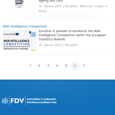
ageing and care.
15. februar 2023 | Obvestilo, Možnosti za delo in
študij
Web Intelligence Competition
Eurostat is pleased to announce the Web
Intelligence Competition within the European
Statistics Awards.
10. februar 2023 | Obvestilo
1
2
3
4
5
6
7