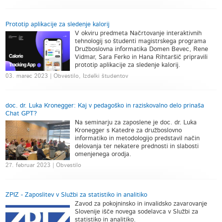
Prototip aplikacije za sledenje kalorij
V okviru predmeta Načrtovanje interaktivnih
tehnologij so študenti magistrskega programa
Družboslovna informatika Domen Bevec, Rene
Vidmar, Sara Ferko in Hana Rihtaršič pripravili
prototip aplikacije za sledenje kalorij.
03. marec 2023 | Obvestilo, Izdelki študentov
doc. dr. Luka Kronegger: Kaj v pedagoško in raziskovalno delo prinaša
Chat GPT?
Na seminarju za zaposlene je doc. dr. Luka
Kronegger s Katedre za družboslovno
informatiko in metodologijo predstavil način
delovanja ter nekatere prednosti in slabosti
omenjenega orodja.
27. februar 2023 | Obvestilo
ZPIZ - Zaposlitev v Službi za statistiko in analitiko
Zavod za pokojninsko in invalidsko zavarovanje
Slovenije išče novega sodelavca v Službi za
statistiko in analitiko.