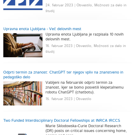
24. februar 2023 | Obvestilo, Možnosti za delo in
študij
Upravna enota Ljubljana - Več delovnih mest
Upravna enota Ljubljana je razpisala 10 novih
delovnih mest.
16. februar 2023 | Obvestilo, Možnosti za delo in
študij
Odprti termin za znanost: ChatGPT ter njegov vpliv na znanstveno in
pedagoško delo
Vabljeni na februarski odprti termin za
znanost, kjer se bomo posvetili klepetalnemu
robotu ChatGPT (chatbotu).
15. februar 2023 | Obvestilo
Two Funded Interdisciplinary Doctoral Fellowships at INRCA IRCCS
Marie Sklodowska-Curie Doctoral Research
(DR) posts on critical issues concerning home,