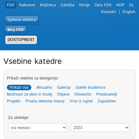
FDV
Kakovost
Knjižnica
Založba
Revije
Dela FDV
ADP
UL
Kontakti
English
Spletna učilnica
Moj FDV
DOSTOPNOST
Vsebine katedre
Prikaži vsebine za kategorijo:
Prikaži vse
Aktualno
Galerija
Izdelki študentov
Možnosti za delo in študij
Objave
Obvestilo
Predavatelji
Projekti
Prosta delovna mesta
Vtisi iz tujine
Zaposlitev
Za obdobje: