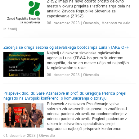
ZRSZ imajo na novo odprto prosto delovno
mesto v okviru projekta Platforma trga dela na
analitiki Zavoda Republike Slovenije za
zaposlovanje (ZRSZ).
06. december 2023 | Obvestilo, Možnosti za delo
in študij
Začenja se druga sezona oglaševalskega bootcampa Luna \TAKE OFF
Najbolj učinkovita slovenska oglaševalska
agencija Luna \TBWA bo petim študentom
omogočila, da se en mesec učijo od najboljših
iz oglaševalske stroke.
06. december 2023 | Obvestilo
Prispevek doc. dr. Sare Atanasove in prof. dr. Gregorja Petriča prejel
nagrado na Evropski konferenci o komuniciranju o zdravju
Prispevek z naslovom Proučevanje vpliva
spletnih zdravstvenih skupnosti in značilnosti
odnosa pacient-zdravnik na opolnomočenje v
odnosu pacient-zdravnik: Pogledi pacientov z
rakom in zdravnikov specialistov prejel
nagrado za najboljši prispevek konference.
01. december 2023 | Obvestilo