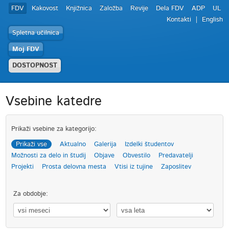
FDV
Kakovost
Knjižnica
Založba
Revije
Dela FDV
ADP
UL
Kontakti
English
Spletna učilnica
Moj FDV
DOSTOPNOST
Vsebine katedre
Prikaži vsebine za kategorijo:
Prikaži vse
Aktualno
Galerija
Izdelki študentov
Možnosti za delo in študij
Objave
Obvestilo
Predavatelji
Projekti
Prosta delovna mesta
Vtisi iz tujine
Zaposlitev
Za obdobje: