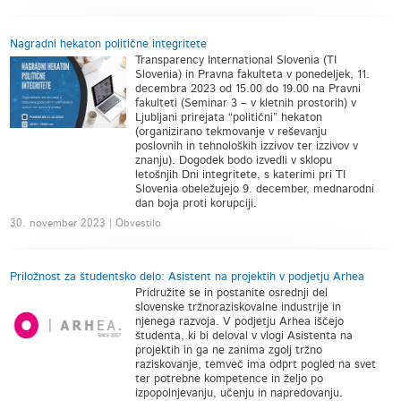
Nagradni hekaton politične integritete
Transparency International Slovenia (TI
Slovenia) in Pravna fakulteta v ponedeljek, 11.
decembra 2023 od 15.00 do 19.00 na Pravni
fakulteti (Seminar 3 – v kletnih prostorih) v
Ljubljani prirejata “politični” hekaton
(organizirano tekmovanje v reševanju
poslovnih in tehnoloških izzivov ter izzivov v
znanju). Dogodek bodo izvedli v sklopu
letošnjih Dni integritete, s katerimi pri TI
Slovenia obeležujejo 9. december, mednarodni
dan boja proti korupciji.
30. november 2023 | Obvestilo
Priložnost za študentsko delo: Asistent na projektih v podjetju Arhea
Pridružite se in postanite osrednji del
slovenske tržnoraziskovalne industrije in
njenega razvoja. V podjetju Arhea iščejo
študenta, ki bi deloval v vlogi Asistenta na
projektih in ga ne zanima zgolj tržno
raziskovanje, temveč ima odprt pogled na svet
ter potrebne kompetence in željo po
izpopolnjevanju, učenju in napredovanju.