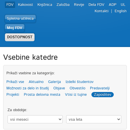
FDV
Kakovost
Knjižnica
Založba
Revije
Dela FDV
ADP
UL
Kontakti
English
Spletna učilnica
Moj FDV
DOSTOPNOST
Vsebine katedre
Prikaži vsebine za kategorijo:
Prikaži vse
Aktualno
Galerija
Izdelki študentov
Možnosti za delo in študij
Objave
Obvestilo
Predavatelji
Projekti
Prosta delovna mesta
Vtisi iz tujine
Zaposlitev
Za obdobje: