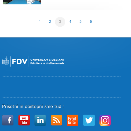
1
2
3
4
5
6
Prisotni in dostopni smo tudi: