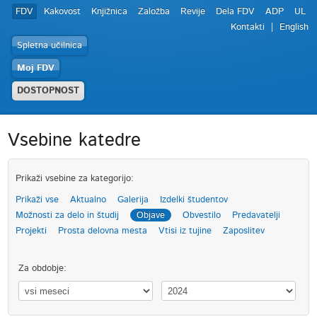
FDV
Kakovost
Knjižnica
Založba
Revije
Dela FDV
ADP
UL
Kontakti
English
Spletna učilnica
Moj FDV
DOSTOPNOST
Vsebine katedre
Prikaži vsebine za kategorijo:
Prikaži vse
Aktualno
Galerija
Izdelki študentov
Možnosti za delo in študij
Objave
Obvestilo
Predavatelji
Projekti
Prosta delovna mesta
Vtisi iz tujine
Zaposlitev
Za obdobje: