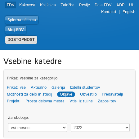
FDV
Kakovost
Knjižnica
Založba
Revije
Dela FDV
ADP
UL
Kontakti
English
Spletna učilnica
Moj FDV
DOSTOPNOST
Vsebine katedre
Prikaži vsebine za kategorijo:
Prikaži vse
Aktualno
Galerija
Izdelki študentov
Možnosti za delo in študij
Objave
Obvestilo
Predavatelji
Projekti
Prosta delovna mesta
Vtisi iz tujine
Zaposlitev
Za obdobje: