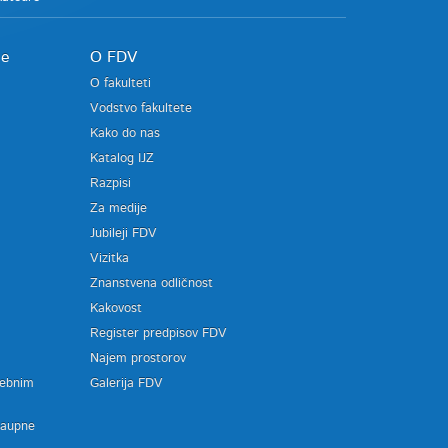
je
O FDV
O fakulteti
Vodstvo fakultete
Kako do nas
Katalog IJZ
Razpisi
Za medije
Jubileji FDV
Vizitka
Znanstvena odličnost
Kakovost
Register predpisov FDV
a
Najem prostorov
sebnim
Galerija FDV
zaupne