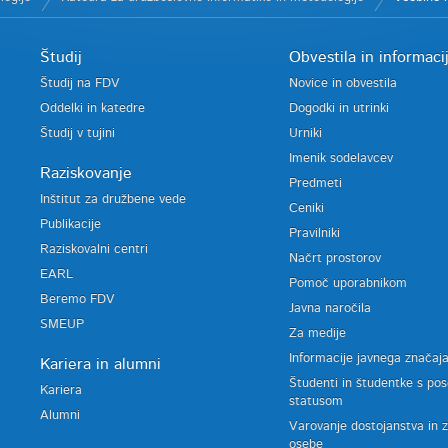
Študij
Obvestila in informaci
Študij na FDV
Novice in obvestila
Oddelki in katedre
Dogodki in utrinki
Študij v tujini
Urniki
Imenik sodelavcev
Raziskovanje
Predmeti
Inštitut za družbene vede
Ceniki
Publikacije
Pravilniki
Raziskovalni centri
Načrt prostorov
EARL
Pomoč uporabnikom
Beremo FDV
Javna naročila
SMEUP
Za medije
Informacije javnega značaj
Kariera in alumni
Študenti in študentke s po
Kariera
statusom
Alumni
Varovanje dostojanstva in 
osebe