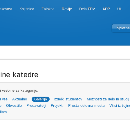
akovost
Knjižnica
Založba
Revije
Dela FDV
ADP
UL
Spletna
ine katedre
i vsebine za kategorijo:
i vse
Aktualno
Galerija
Izdelki študentov
Možnosti za delo in študij
e
Obvestilo
Predavatelji
Projekti
Prosta delovna mesta
Vtisi iz tujin
litev