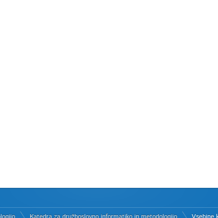
logijo
Katedra za družboslovno informatiko in metodologijo
Vsebine 