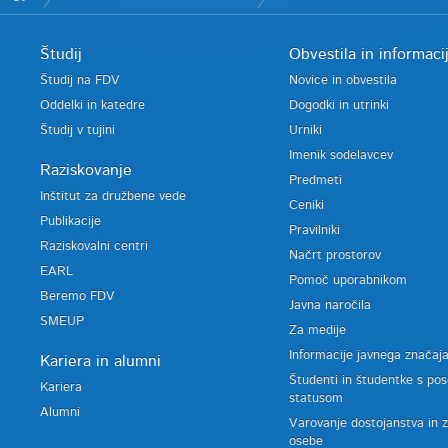
Študij
Obvestila in informaci
Študij na FDV
Novice in obvestila
Oddelki in katedre
Dogodki in utrinki
Študij v tujini
Urniki
Imenik sodelavcev
Raziskovanje
Predmeti
Inštitut za družbene vede
Ceniki
Publikacije
Pravilniki
Raziskovalni centri
Načrt prostorov
EARL
Pomoč uporabnikom
Beremo FDV
Javna naročila
SMEUP
Za medije
Informacije javnega značaj
Kariera in alumni
Študenti in študentke s po
Kariera
statusom
Alumni
Varovanje dostojanstva in 
osebe