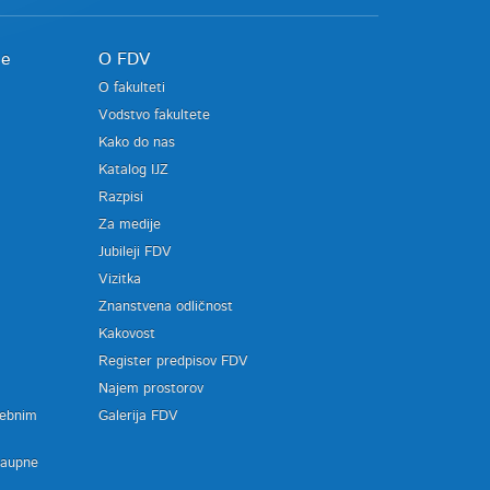
je
O FDV
O fakulteti
Vodstvo fakultete
Kako do nas
Katalog IJZ
Razpisi
Za medije
Jubileji FDV
Vizitka
Znanstvena odličnost
Kakovost
Register predpisov FDV
a
Najem prostorov
sebnim
Galerija FDV
zaupne