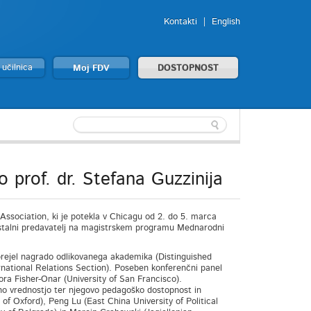
Kontakti
English
 učilnica
Moj FDV
DOSTOPNOST
 prof. dr. Stefana Guzzinija
ssociation, ki je potekla v Chicagu od 2. do 5. marca
n stalni predavatelj na magistrskem programu Mednarodni
 prejel nagrado odlikovanega akademika (Distinguished
ernational Relations Section). Poseben konferenčni panel
ora Fisher-Onar (University of San Francisco).
tično vrednostjo ter njegovo pedagoško dostopnost in
 of Oxford), Peng Lu (East China University of Political