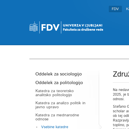
FDV
K
Zdru
Oddelek za sociologijo
Oddelek za politologijo
Na nedavn
Katedra za teoretsko
2025, je 
analitsko politologijo
odnosi.
Katedra za analizo politik in
Stefano G
javno upravo
scholar a
Katedra za mednarodne
ob tej od
odnose
Razpravlj
toplino, 
Vsebine katedre