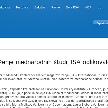
akovost
Knjižnica
Založba
Revije
Dela FDV
ADP
UL
Spletna
ženje mednarodnih študij ISA odlikovalo
i mednarodni konferenci akademskega združenja ISA – International Studies A
bil odlikovan prof. dr. Stefano Guzzini, član Katedre za mednarodne odnose i
uzzini, zaposlen kot profesor na European University institute v Firencah, je
ward), ki mu jo je podelila sekcija ISA Globalni mednarodni odnosi (Global Int
lični priložnosti sta vodila Thomas Biersteker (Geneva Graduate Institute) in N
alci, ki so izpostavili Guzzinijevo raziskovalno strast do teoretiziranja s prak
pa so bili: Maria Mälksoo (University of Copenhagen), Laura Sjoberg (University