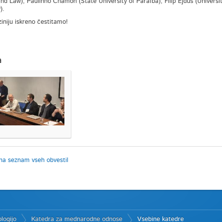
nd Law), Paulinho Chamon (State University of Paraíba), Filip Ejdus (Universit
).
ziniju iskreno čestitamo!
a
na seznam vseh obvestil
logijo
Katedra za mednarodne odnose
Vsebine katedre