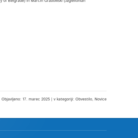
y of Belgrade) in Marcin Grabowski (Jagiellonian
Objavljeno: 17. marec 2025 | v kategoriji: Obvestilo, Novice