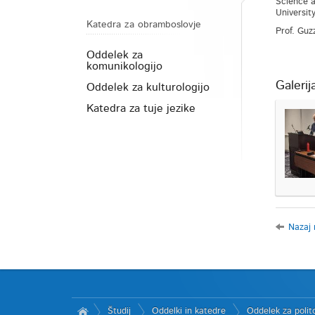
Science a
University
Katedra za obramboslovje
Prof. Guz
Oddelek za
komunikologijo
Galerij
Oddelek za kulturologijo
Katedra za tuje jezike
Nazaj 
Študij
Oddelki in katedre
Oddelek za polito