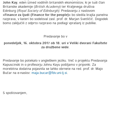
John Kay
, eden izmed vodilnih britanskih ekonomistov, ki je tudi član
Britanske akademije (
British Academy
) ter Kraljevega društva
Edinburg (
Royal Society of Edinburgh)
. Predavanju z naslovom
»Finance za ljudi (Finance for the people)«
bo sledila krajša panelna
razprava, v kateri bo sodeloval zasl. prof. dr. Marjan Svetličič. Dogodek
bomo zaključili z odprto razpravo na podlagi vprašanj iz publike.
Predavanje bo v
ponedeljek,
16. oktobra 2017 ob 18. uri v
Veliki dvorani Fakultete
za družbene vede
.
Predavanje bo potekalo v angleškem jeziku. Več o projektu Predavanja
Kapuscinski in o profesorju Johnu Kayu pošiljamo v priponki. Za
morebitna dodatna pojasnila se lahko obrnete na red. prof. dr. Majo
Bučar na e-naslov:
maja.bucar@fdv.uni-lj.si
.
S spoštovanjem,