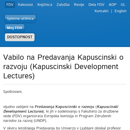
FDV
Kakovost
Knjižnica
Založba
Revije
Dela FDV
ADP
UL
Kontakti
English
Spletna učilnica
Moj FDV
DOSTOPNOST
Vabilo na Predavanja Kapuscinski o
razvoju (Kapuscinski Development
Lectures)
Spoštovani,
vljudno vabljeni na
Predavanja Kapuscinski
o razvoju
(
Kapuscinski
Development Lectures
), ki jih v sodelovanju s Fakulteto za družbene
vede (FDV) organizirata Evropska komisija in Program Združenih
narodov za razvoj (UNDP).
V okviru letošnjega Predavanja bo Univerzo v Ljubljani obiskal profesor