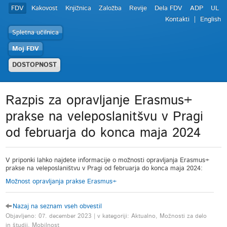
FDV
Kakovost
Knjižnica
Založba
Revije
Dela FDV
ADP
UL
Kontakti
English
Spletna učilnica
Moj FDV
DOSTOPNOST
Razpis za opravljanje Erasmus+
prakse na veleposlanitšvu v Pragi
od februarja do konca maja 2024
V priponki lahko najdete informacije o možnosti opravljanja Erasmus+
prakse na veleposlaništvu v Pragi od februarja do konca maja 2024:
Možnost opravljanja prakse Erasmus+
Nazaj na seznam vseh obvestil
Objavljeno: 07. december 2023 | v kategoriji: Aktualno, Možnosti za delo
in študij, Mobilnost