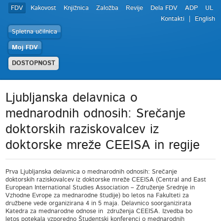
FDV
Kakovost
Knjižnica
Založba
Revije
Dela FDV
ADP
UL
Kontakti
English
Spletna učilnica
Moj FDV
DOSTOPNOST
Ljubljanska delavnica o
mednarodnih odnosih: Srečanje
doktorskih raziskovalcev iz
doktorske mreže CEEISA in regije
Prva Ljubljanska delavnica o mednarodnih odnosih: Srečanje
doktorskih raziskovalcev iz doktorske mreže CEEISA (Central and East
European International Studies Association – Združenje Srednje in
Vzhodne Evrope za mednarodne študije) bo letos na Fakulteti za
družbene vede organizirana 4 in 5 maja. Delavnico soorganizirata
Katedra za mednarodne odnose in združenja CEEISA. Izvedba bo
letos potekala vzporedno Študentski konferenci o mednarodnih