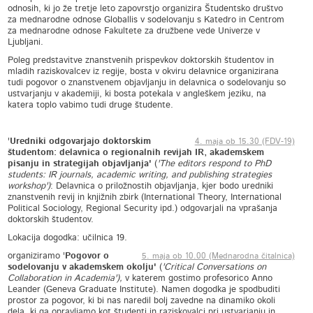
odnosih, ki jo že tretje leto zapovrstjo organizira Študentsko društvo
za mednarodne odnose Globallis v sodelovanju s Katedro in Centrom
za mednarodne odnose Fakultete za družbene vede Univerze v
Ljubljani.
Poleg predstavitve znanstvenih prispevkov doktorskih študentov in
mladih raziskovalcev iz regije, bosta v okviru delavnice organizirana
tudi pogovor o znanstvenem objavljanju in delavnica o sodelovanju so
ustvarjanju v akademiji, ki bosta potekala v angleškem jeziku, na
katera toplo vabimo tudi druge študente.
'
Uredniki odgovarjajo doktorskim
4. maja ob 15.30 (FDV-19)
študentom: delavnica o regionalnih revijah IR, akademskem
pisanju in strategijah objavljanja'
(
'The editors respond to PhD
students: IR journals, academic writing, and publishing strategies
workshop')
: Delavnica o priložnostih objavljanja, kjer bodo uredniki
znanstvenih revij in knjižnih zbirk (International Theory, International
Political Sociology, Regional Security ipd.) odgovarjali na vprašanja
doktorskih študentov.
Lokacija dogodka: učilnica 19.
organiziramo '
Pogovor o
5. maja ob 10.00 (Mednarodna čitalnica)
sodelovanju v akademskem okolju'
(
'Critical Conversations on
Collaboration in Academia'),
v katerem gostimo profesorico Anno
Leander (Geneva Graduate Institute). Namen dogodka je spodbuditi
prostor za pogovor, ki bi nas naredil bolj zavedne na dinamiko okoli
dela, ki ga opravljamo kot študenti in raziskovalci pri ustvarjanju in